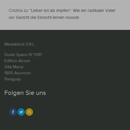
Cristina
zu
“Lieber tot als impfen“: Wie ein radikaler Vater
vor Gericht die Einsicht lernen musste
Mediablock S.R.L.
Guido Spano N° 1397
Edificio Atrium
Villa Morra
1805 Asunción
Paraguay
Folgen Sie uns