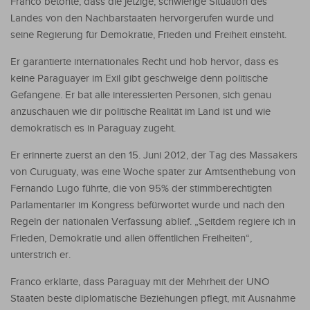
Franco betonte, dass die jetzige, schwierige Situation des
Landes von den Nachbarstaaten hervorgerufen wurde und
seine Regierung für Demokratie, Frieden und Freiheit einsteht.
Er garantierte internationales Recht und hob hervor, dass es
keine Paraguayer im Exil gibt geschweige denn politische
Gefangene. Er bat alle interessierten Personen, sich genau
anzuschauen wie dir politische Realität im Land ist und wie
demokratisch es in Paraguay zugeht.
Er erinnerte zuerst an den 15. Juni 2012, der Tag des Massakers
von Curuguaty, was eine Woche später zur Amtsenthebung von
Fernando Lugo führte, die von 95% der stimmberechtigten
Parlamentarier im Kongress befürwortet wurde und nach den
Regeln der nationalen Verfassung ablief. „Seitdem regiere ich in
Frieden, Demokratie und allen öffentlichen Freiheiten“,
unterstrich er.
Franco erklärte, dass Paraguay mit der Mehrheit der UNO
Staaten beste diplomatische Beziehungen pflegt, mit Ausnahme