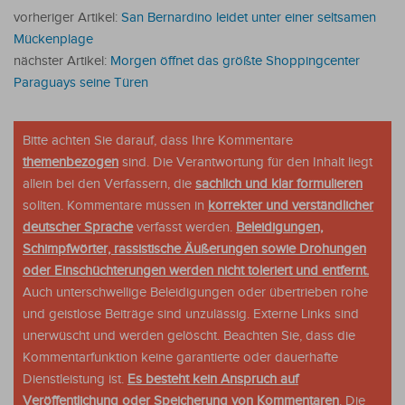
vorheriger Artikel:
San Bernardino leidet unter einer seltsamen
Mückenplage
nächster Artikel:
Morgen öffnet das größte Shoppingcenter
Paraguays seine Türen
Bitte achten Sie darauf, dass Ihre Kommentare
themenbezogen
sind. Die Verantwortung für den Inhalt liegt
allein bei den Verfassern, die
sachlich und klar formulieren
sollten. Kommentare müssen in
korrekter und verständlicher
deutscher Sprache
verfasst werden.
Beleidigungen,
Schimpfwörter, rassistische Äußerungen sowie Drohungen
oder Einschüchterungen werden nicht toleriert und entfernt.
Auch unterschwellige Beleidigungen oder übertrieben rohe
und geistlose Beiträge sind unzulässig. Externe Links sind
unerwüscht und werden gelöscht. Beachten Sie, dass die
Kommentarfunktion keine garantierte oder dauerhafte
Dienstleistung ist.
Es besteht kein Anspruch auf
Veröffentlichung oder Speicherung von Kommentaren
. Die