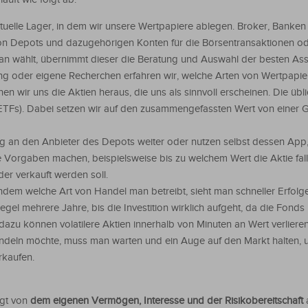
rtuelle Lager, in dem wir unsere Wertpapiere ablegen. Broker, Banken
on Depots und dazugehörigen Konten für die Börsentransaktionen o
n wählt, übernimmt dieser die Beratung und Auswahl der besten Ass
ng oder eigene Recherchen erfahren wir, welche Arten von Wertpapi
en wir uns die Aktien heraus, die uns als sinnvoll erscheinen. Die übl
 (ETFs). Dabei setzen wir auf den zusammengefassten Wert von einer
g an den Anbieter des Depots weiter oder nutzen selbst dessen App,
e Vorgaben machen, beispielsweise bis zu welchem Wert die Aktie fal
der verkauft werden soll.
dem welche Art von Handel man betreibt, sieht man schneller Erfolg
Regel mehrere Jahre, bis die Investition wirklich aufgeht, da die Fond
h dazu können volatilere Aktien innerhalb von Minuten an Wert verliere
deln möchte, muss man warten und ein Auge auf den Markt halten, u
rkaufen.
ngt von
dem eigenen Vermögen, Interesse und der Risikobereitschaft