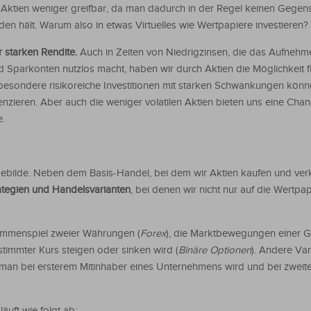
 Aktien weniger greifbar, da man dadurch in der Regel keinen Gegen
en hält. Warum also in etwas Virtuelles wie Wertpapiere investieren?
r starken Rendite.
Auch in Zeiten von Niedrigzinsen, die das Aufnehm
d Sparkonten nutzlos macht, haben wir durch Aktien die Möglichkeit f
esondere risikoreiche Investitionen mit starken Schwankungen kön
enzieren. Aber auch die weniger volatilen Aktien bieten uns eine Chan
e.
Gebilde. Neben dem Basis-Handel, bei dem wir Aktien kaufen und verk
rategien und Handelsvarianten
, bei denen wir nicht nur auf die Wertpa
ammenspiel zweier Währungen (
Forex
), die Marktbewegungen einer 
timmter Kurs steigen oder sinken wird (
Binäre Optionen
). Andere Var
 man bei ersterem Mitinhaber eines Unternehmens wird und bei zweit
läuft wie folgt ab: