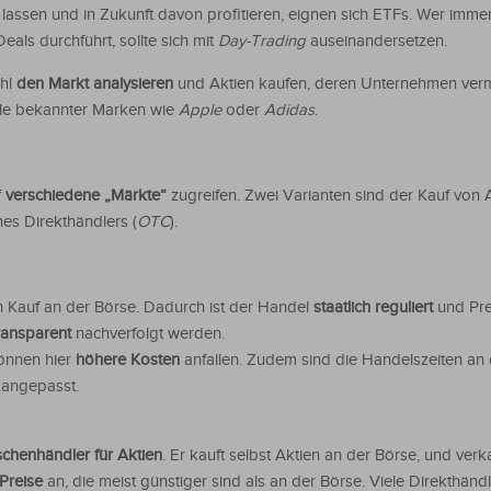
 lassen und in Zukunft davon profitieren, eignen sich ETFs. Wer imme
als durchführt, sollte sich mit
Day-Trading
auseinandersetzen.
ahl
den Markt analysieren
und Aktien kaufen, deren Unternehmen verm
ile bekannter Marken wie
Apple
oder
Adidas
.
f
verschiedene „Märkte“
zugreifen. Zwei Varianten sind der Kauf von 
nes Direkthändlers (
OTC
).
 Kauf an der Börse. Dadurch ist der Handel
staatlich reguliert
und Pre
ransparent
nachverfolgt werden.
önnen hier
höhere Kosten
anfallen. Zudem sind die Handelszeiten an 
 angepasst.
schenhändler für Aktien
. Er kauft selbst Aktien an der Börse, und verk
 Preise
an, die meist günstiger sind als an der Börse. Viele Direkthändl