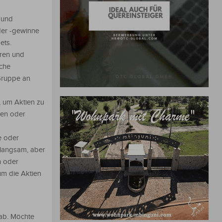
 und
der -gewinne
ets.
eren und
iche
 Gruppe an
 um Aktien zu
len oder
e oder
s langsam, aber
n oder
m die Aktien
ab. Möchte