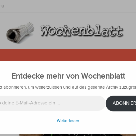
ng
Entdecke mehr von Wochenblatt
ür den Aktienkauf als Anfänger
zt abonnieren, um weiterzulesen und auf das gesamte Archiv zuzugrei
ichten
ABONNIE
 um das
Weiterlesen
noch ist