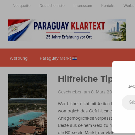
Netiquette
Deutschenliste
Impressum
Kontakt
Werbu
Werbung
Paraguay Markt
Hilfreiche Tipps f
Jet
Geschrieben am 8. März 2022
in
Nachr
Gib deine E-Mail-Adresse ein ...
Wer bisher nicht mit Aktien handelt, hat
womöglich das Gefühl, eine wichtige
Anlagemöglichkeit verpasst zu haben,
Beste aus seinem Geld zu machen. Den
die Börse ein Markt, der viele