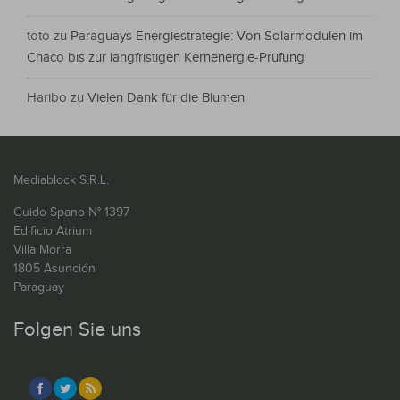
toto
zu
Paraguays Energiestrategie: Von Solarmodulen im
Chaco bis zur langfristigen Kernenergie-Prüfung
Haribo
zu
Vielen Dank für die Blumen
Mediablock S.R.L.
Guido Spano N° 1397
Edificio Atrium
Villa Morra
1805 Asunción
Paraguay
Folgen Sie uns