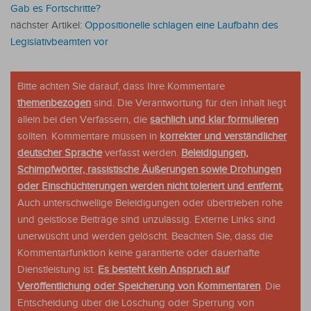
Gab es Fortschritte?
nächster Artikel:
Oppositionelle schlagen eine Laufbahn des
Legislativbeamten vor
Bitte achten Sie darauf, dass Ihre Kommentare
themenbezogen
sind. Die Verantwortung für den Inhalt liegt
allein bei den Verfassern, die
sachlich und klar formulieren
sollten. Kommentare müssen in
korrekter und verständlicher
deutscher Sprache
verfasst werden.
Beleidigungen,
Schimpfwörter, rassistische Äußerungen sowie Drohungen
oder Einschüchterungen werden nicht toleriert und entfernt.
Auch unterschwellige Beleidigungen oder übertrieben rohe
und geistlose Beiträge sind unzulässig. Externe Links sind
unerwüscht und werden gelöscht. Beachten Sie, dass die
Kommentarfunktion keine garantierte oder dauerhafte
Dienstleistung ist.
Es besteht kein Anspruch auf
Veröffentlichung oder Speicherung von Kommentaren
. Die
Entscheidung über die Löschung oder Sperrung von