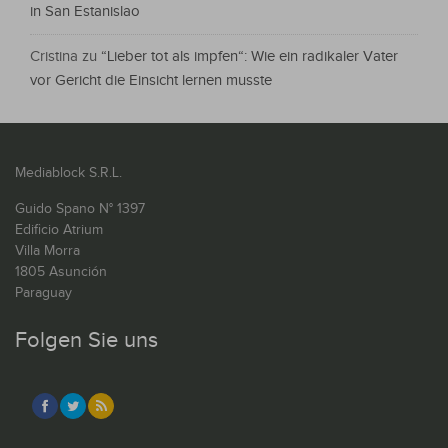
in San Estanislao
Cristina
zu
“Lieber tot als impfen“: Wie ein radikaler Vater
vor Gericht die Einsicht lernen musste
Mediablock S.R.L.
Guido Spano N° 1397
Edificio Atrium
Villa Morra
1805 Asunción
Paraguay
Folgen Sie uns