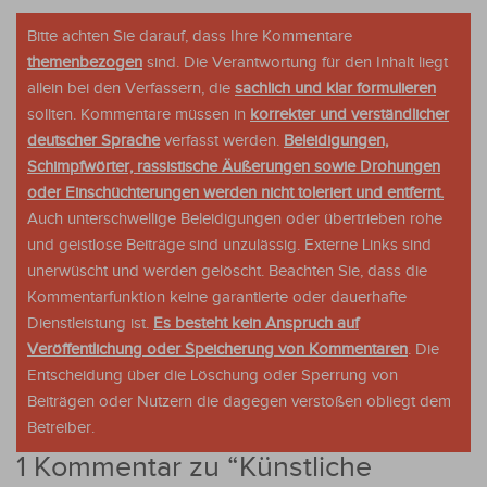
Bitte achten Sie darauf, dass Ihre Kommentare
themenbezogen
sind. Die Verantwortung für den Inhalt liegt
allein bei den Verfassern, die
sachlich und klar formulieren
sollten. Kommentare müssen in
korrekter und verständlicher
deutscher Sprache
verfasst werden.
Beleidigungen,
Schimpfwörter, rassistische Äußerungen sowie Drohungen
oder Einschüchterungen werden nicht toleriert und entfernt.
Auch unterschwellige Beleidigungen oder übertrieben rohe
und geistlose Beiträge sind unzulässig. Externe Links sind
unerwüscht und werden gelöscht. Beachten Sie, dass die
Kommentarfunktion keine garantierte oder dauerhafte
Dienstleistung ist.
Es besteht kein Anspruch auf
Veröffentlichung oder Speicherung von Kommentaren
. Die
Entscheidung über die Löschung oder Sperrung von
Beiträgen oder Nutzern die dagegen verstoßen obliegt dem
Betreiber.
1 Kommentar zu “
Künstliche