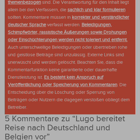
themenbezogen
sind. Die Verantwortung für den Inhalt liegt
allein bei den Verfassern, die
sachlich und klar formulieren
sollten. Kommentare müssen in
korrekter und verständlicher
deutscher Sprache
verfasst werden.
Beleidigungen,
Schimpfwörter, rassistische Äußerungen sowie Drohungen
oder Einschüchterungen werden nicht toleriert und entfernt.
Auch unterschwellige Beleidigungen oder übertrieben rohe
und geistlose Beiträge sind unzulässig. Externe Links sind
unerwüscht und werden gelöscht. Beachten Sie, dass die
Kommentarfunktion keine garantierte oder dauerhafte
Dienstleistung ist.
Es besteht kein Anspruch auf
Veröffentlichung oder Speicherung von Kommentaren
. Die
Entscheidung über die Löschung oder Sperrung von
Beiträgen oder Nutzern die dagegen verstoßen obliegt dem
Betreiber.
5 Kommentare zu “
Lugo bereitet
Reise nach Deutschland und
Belgien vor
”