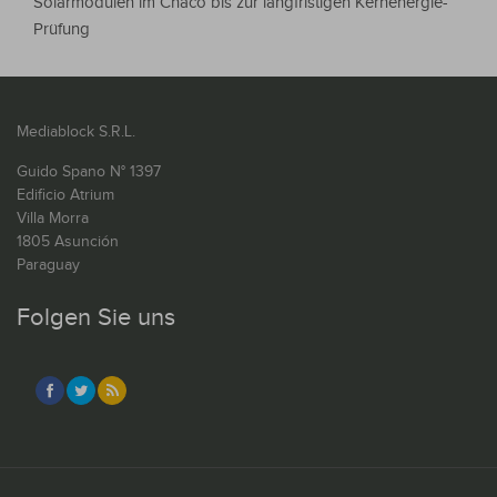
Solarmodulen im Chaco bis zur langfristigen Kernenergie-
Prüfung
Mediablock S.R.L.
Guido Spano N° 1397
Edificio Atrium
Villa Morra
1805 Asunción
Paraguay
Folgen Sie uns