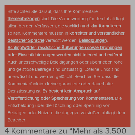
Bitte achten Sie darauf, dass Ihre Kommentare
themenbezogen
sind. Die Verantwortung für den Inhalt liegt
allein bei den Verfassern, die
sachlich und klar formulieren
sollten. Kommentare müssen in
korrekter und verständlicher
deutscher Sprache
verfasst werden.
Beleidigungen,
Schimpfwörter, rassistische Äußerungen sowie Drohungen
oder Einschüchterungen werden nicht toleriert und entfernt.
Auch unterschwellige Beleidigungen oder übertrieben rohe
und geistlose Beiträge sind unzulässig. Externe Links sind
unerwüscht und werden gelöscht. Beachten Sie, dass die
Kommentarfunktion keine garantierte oder dauerhafte
Dienstleistung ist.
Es besteht kein Anspruch auf
Veröffentlichung oder Speicherung von Kommentaren
. Die
Entscheidung über die Löschung oder Sperrung von
Beiträgen oder Nutzern die dagegen verstoßen obliegt dem
Betreiber.
4 Kommentare zu “
Mehr als 3.500