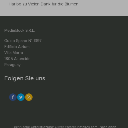
Haribo
zu
Vielen Dank für die Blumen
Mediablock S.R.L.
Guido Spano N° 1397
Edificio Atrium
Villa Morra
1805 Asunción
Paraguay
Folgen Sie uns
Technische Unterstützung: Oliver Förster
install24.com
Nach oben