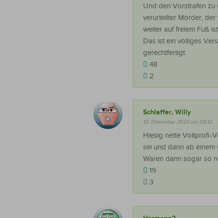
Und den Vorstrafen zu u
verurteilter Mörder, der
weiter auf freiem Fuß ist
Das ist ein völliges Ver
gerechtfertigt.
48
2
Schlaffer, Willy
12. Dezember 2022 um 09:32
Hiesig nette Vollprofi
sei und dann ab einem G
Waren dann sogar so net
19
3