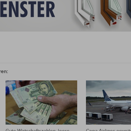
ren:
Gute Wirtschaftszahlen, leere
Copa Airlines erweite