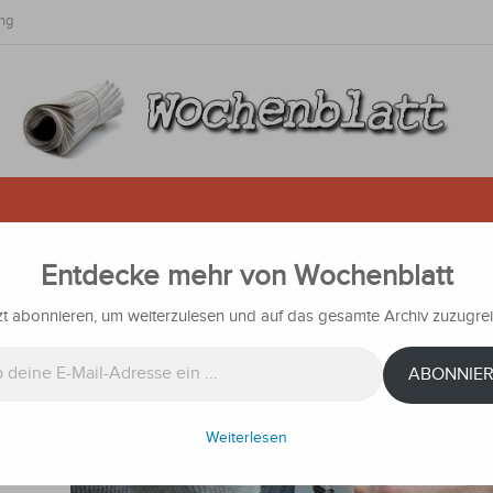
ng
Entdecke mehr von Wochenblatt
cht nur seine Karriere
zt abonnieren, um weiterzulesen und auf das gesamte Archiv zuzugrei
n
Nachrichten
ABONNIE
geblich
Tode
gnete
Weiterlesen
jas