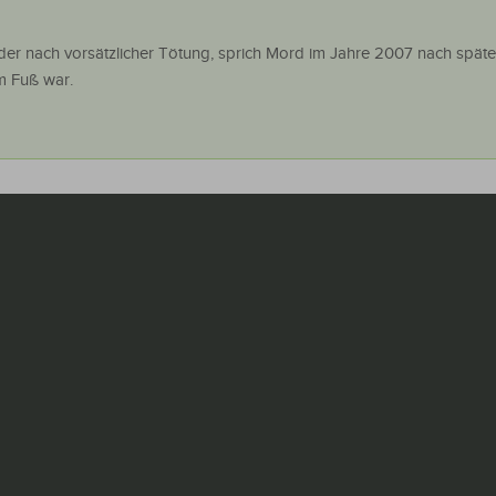
o der nach vorsätzlicher Tötung, sprich Mord im Jahre 2007 nach späte
m Fuß war.