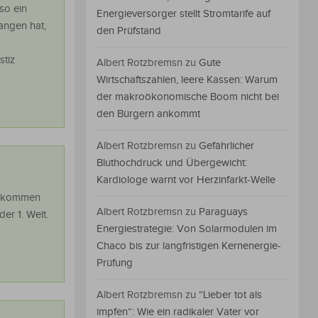
so ein
Energieversorger stellt Stromtarife auf
gangen hat,
den Prüfstand
stiz
Albert Rotzbremsn
zu
Gute
Wirtschaftszahlen, leere Kassen: Warum
der makroökonomische Boom nicht bei
den Bürgern ankommt
Albert Rotzbremsn
zu
Gefährlicher
Bluthochdruck und Übergewicht:
Kardiologe warnt vor Herzinfarkt-Welle
ngekommen
Albert Rotzbremsn
zu
Paraguays
er 1. Welt.
Energiestrategie: Von Solarmodulen im
Chaco bis zur langfristigen Kernenergie-
Prüfung
Albert Rotzbremsn
zu
“Lieber tot als
impfen“: Wie ein radikaler Vater vor