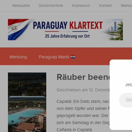
Netiquette
Deutschenliste
Impressum
Kontakt
Werbu
Werbung
Paraguay Markt
Räuber beendete ni
Jet
Geschrieben am 12. Dezember 2022
i
Gib deine E-Mail-Adresse ein ...
Capiatá: Ein Dieb starb, nachdem er an
von dem Opfer und seiner Familie zu 
geprügelt worden war. Der Vorfall erei
sich am Samstag in der Gegend von Ro
Cañada in Capiatá.