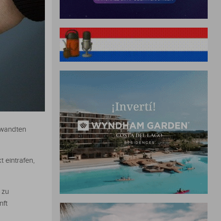
rwandten
 eintrafen,
 zu
nft