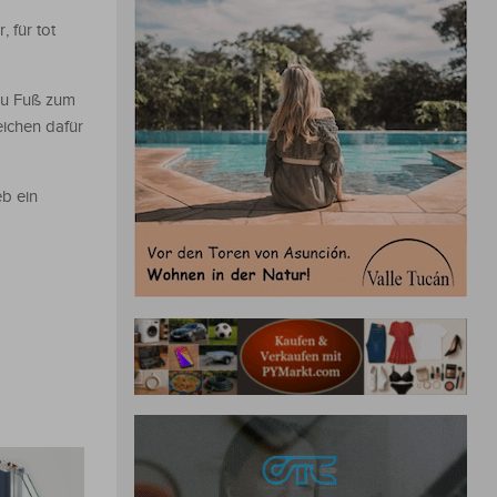
 für tot
 zu Fuß zum
eichen dafür
b ein