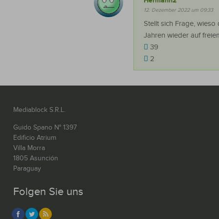
Hermann2
12. Dezember 2022 um 09:33
Stellt sich Frage, wies
Jahren wieder auf freie
39
2
Mediablock S.R.L.
Guido Spano N° 1397
Edificio Atrium
Villa Morra
1805 Asunción
Paraguay
Folgen Sie uns