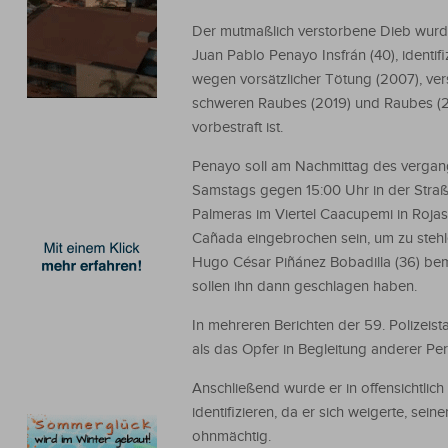
Der mutmaßlich verstorbene Dieb wurd
Juan Pablo Penayo Insfrán (40), identifiz
wegen vorsätzlicher Tötung (2007), ve
schweren Raubes (2019) und Raubes (
vorbestraft ist.
Penayo soll am Nachmittag des verga
Samstags gegen 15:00 Uhr in der Stra
Palmeras im Viertel Caacupemi in Rojas
Cañada eingebrochen sein, um zu stehl
Hugo César Piñánez Bobadilla (36) be
sollen ihn dann geschlagen haben.
In mehreren Berichten der 59. Polizeis
als das Opfer in Begleitung anderer Pe
Anschließend wurde er in offensichtlic
identifizieren, da er sich weigerte, s
ohnmächtig.