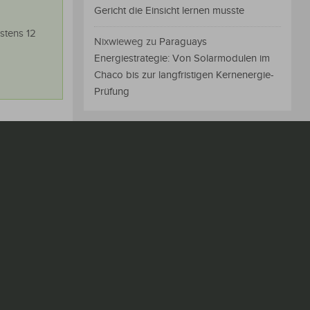
Gericht die Einsicht lernen musste
stens 12
Nixwieweg
zu
Paraguays
Energiestrategie: Von Solarmodulen im
Chaco bis zur langfristigen Kernenergie-
Prüfung