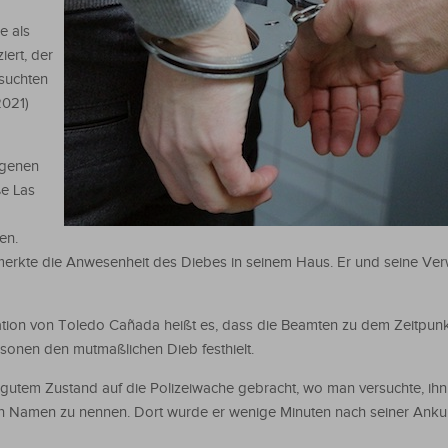
e als
iert, der
rsuchten
2021)
ngenen
ße Las
en.
merkte die Anwesenheit des Diebes in seinem Haus. Er und seine Ve
tation von Toledo Cañada heißt es, dass die Beamten zu dem Zeitpunkt
rsonen den mutmaßlichen Dieb festhielt.
h gutem Zustand auf die Polizeiwache gebracht, wo man versuchte, ihn
einen Namen zu nennen. Dort wurde er wenige Minuten nach seiner Anku