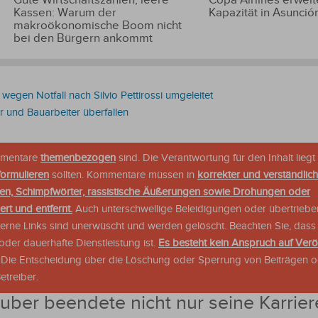
Kassen: Warum der
Kapazität in Asunció
makroökonomische Boom nicht
bei den Bürgern ankommt
egen Notfall nach Silvio Pettirossi umgeleitet
 und Bauarbeiter überfallen
ommentare
themenbezogen
sind. Die Verantwortung für den Inhalt liegt 
formulieren
sollten. Kommentare müssen in
korrekter und verständlic
en, Schimpfwörter, rassistische Äußerungen sowie Drohungen oder
rt und entfernt.
Auch unterschwellige Beleidigungen oder übertriebe
xterne Links sind unerwüscht und werden gelöscht. Beachten Sie, dass
der dauerhafte Dienstleistung ist.
Es besteht kein Anspruch auf Verö
. Die Entscheidung über die Löschung oder Sperrung von Beiträgen 
treiber.
uber beendete nicht nur seine Karrier