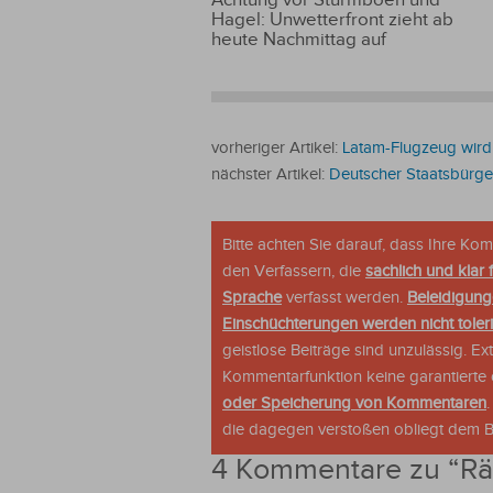
Hagel: Unwetterfront zieht ab
heute Nachmittag auf
vorheriger Artikel:
Latam-Flugzeug wird w
nächster Artikel:
Deutscher Staatsbürger
Bitte achten Sie darauf, dass Ihre K
den Verfassern, die
sachlich und klar 
Sprache
verfasst werden.
Beleidigung
Einschüchterungen werden nicht tolerie
geistlose Beiträge sind unzulässig. E
Kommentarfunktion keine garantierte o
oder Speicherung von Kommentaren
die dagegen verstoßen obliegt dem Be
4 Kommentare zu “
Rä