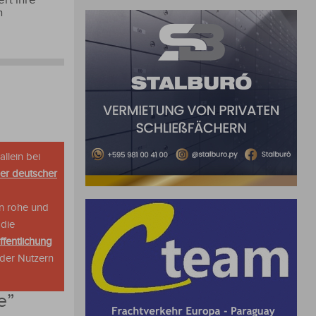
n
allein bei
her deutscher
n rohe und
 die
ffentlichung
oder Nutzern
e
”