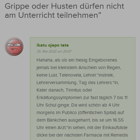
Grippe oder Husten dürfen nicht
am Unterricht teilnehmen
”
ikatu ojapo tata
25. Mai 2022 um 20:57
Hahaha, als ob ein hiesig Eingeborenes
jemals bei kleinstem Anschein von Regen,
keine Lust, Telenovela, Lehrer:*instreik,
Lehrerversammlung, Tag des Lehrers:*in,
Kater danach, Tinnitus oder
Erkältungssymptomen zur fast täglich 7 bis 11
Uhr Schul ginge. Da wird schön ab 4 Uhr
morgens im Publico (öffentlichen Spital) auf
dem Bänkchen ausgeharrt, bis se um 16.55
Uhr einen Arzt:*in sehen, mit der Einkaufsliste
dicke bei der nächsten Farmacia mit Remedis