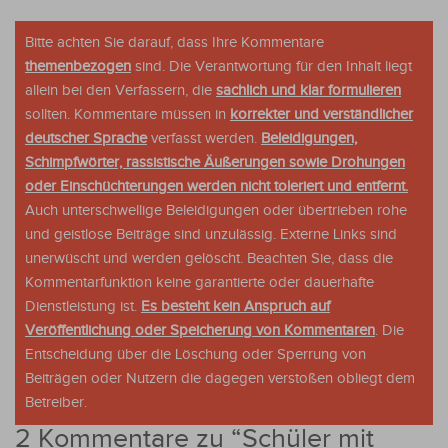
Bitte achten Sie darauf, dass Ihre Kommentare
themenbezogen
sind. Die Verantwortung für den Inhalt liegt
allein bei den Verfassern, die
sachlich und klar formulieren
sollten. Kommentare müssen in
korrekter und verständlicher
deutscher Sprache
verfasst werden.
Beleidigungen,
Schimpfwörter, rassistische Äußerungen sowie Drohungen
oder Einschüchterungen werden nicht toleriert und entfernt.
Auch unterschwellige Beleidigungen oder übertrieben rohe
und geistlose Beiträge sind unzulässig. Externe Links sind
unerwüscht und werden gelöscht. Beachten Sie, dass die
Kommentarfunktion keine garantierte oder dauerhafte
Dienstleistung ist.
Es besteht kein Anspruch auf
Veröffentlichung oder Speicherung von Kommentaren
. Die
Entscheidung über die Löschung oder Sperrung von
Beiträgen oder Nutzern die dagegen verstoßen obliegt dem
Betreiber.
2 Kommentare zu “
Schüler mit