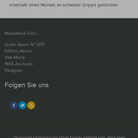
innerhalb eines Monats an schwerer Grippe gestorben
Mediablock S.R.L.
Guido Spano N° 1397
Edificio Atrium
Villa Morra
1805 Asunción
Paraguay
Folgen Sie uns
Technische Unterstützung: Oliver Förster
install24.com
Nach oben