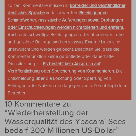
sollten. Kommentare müssen in
korrekter und verständlicher
deutscher Sprache
verfasst werden.
Beleidigungen,
Schimpfwörter, rassistische Äußerungen sowie Drohungen
oder Einschüchterungen werden nicht toleriert und entfernt.
Auch unterschwellige Beleidigungen oder übertrieben rohe
und geistlose Beiträge sind unzulässig. Externe Links sind
unerwüscht und werden gelöscht. Beachten Sie, dass die
Kommentarfunktion keine garantierte oder dauerhafte
Dienstleistung ist.
Es besteht kein Anspruch auf
Veröffentlichung oder Speicherung von Kommentaren
. Die
Entscheidung über die Löschung oder Sperrung von
Beiträgen oder Nutzern die dagegen verstoßen obliegt dem
Betreiber.
10 Kommentare zu
“
Wiederherstellung der
Wasserqualität des Ypacaraí Sees
bedarf 300 Millionen US-Dollar
”