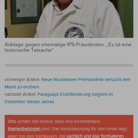
Anklage gegen ehemalige IPS-Präsidenten: „Es ist eine
historische Tatsache“
vorheriger Artikel:
Neue Wurstwaren Premiumlinie versucht den
Markt zu erobern
nächster Artikel:
Paraguays Erdölförderung beginnt im
Dezember dieses Jahres
Bitte achten Sie darauf, dass Ihre Kommentare
themenbezogen
sind. Die Verantwortung für den Inhalt liegt
allein bei den Verfassern, die
sachlich und klar formulieren