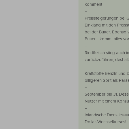
kommen!
–
Preissteigerungen bei 
Einklang mit den Preiss
bei der Butter. Ebenso 
Butter… kommt alles von
–
Rindfleisch stieg auch i
zurückzuführen, deshalb
–
Kraftstoffe Benzin und D
billigeren Sprit als Paraa
–
September bis 31. Deze
Nutzer mit einem Konsu
–
Inländische Dienstleis
Dollar-Wechselkurses!
–