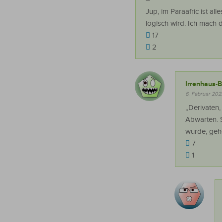
Jup, im Paraafric ist a
logisch wird. Ich mach 
17
2
Irrenhaus-B
6. Februar 202
„Derivaten
Abwarten. 
wurde, gehe
7
1