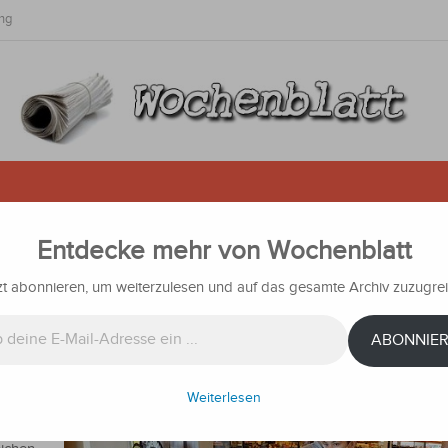
ng
Entdecke mehr von Wochenblatt
mitteln, Kraftstoff und Strom füh
im Januar
zt abonnieren, um weiterzulesen und auf das gesamte Archiv zuzugrei
hrichten
ABONNIE
anuar
Weiterlesen
es
2 % und