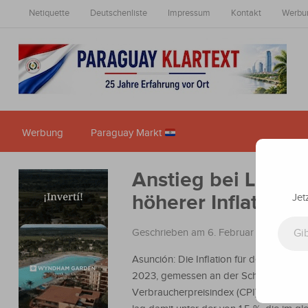
Netiquette
Deutschenliste
Impressum
Kontakt
Werbu
Werbung
Paraguay Markt
Anstieg bei Lebens
höherer Inflation 
Jet
Gib deine E-Mail-Adresse ein ...
Geschrieben am 6. Februar 2023
in
Nac
Asunción: Die Inflation für den Monat J
2023, gemessen an der Schwankung d
Verbraucherpreisindex (CPI), betrug 1,