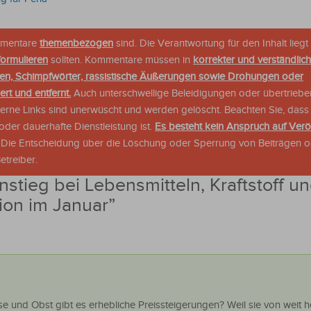
ommentare
themenbezogen
sind. Die Verantwortung für den Inhalt liegt 
formulieren
sollten. Kommentare müssen in
korrekter und verständlic
en, Schimpfwörter, rassistische Äußerungen sowie Drohungen oder
rt und entfernt.
Auch unterschwellige Beleidigungen oder übertriebe
xterne Links sind unerwüscht und werden gelöscht. Beachten Sie, dass
der dauerhafte Dienstleistung ist.
Es besteht kein Anspruch auf Verö
. Die Entscheidung über die Löschung oder Sperrung von Beiträgen 
treiber.
nstieg bei Lebensmitteln, Kraftstoff u
tion im Januar
”
 und Obst gibt es erhebliche Preissteigerungen? Weil sie von weit h