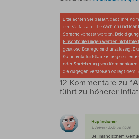
Bitte achten Sie darauf, dass Ihre K
den Verfassern, die
sachlich und klar 
Sprache
verfasst werden.
Beleidigung
Einschüchterungen werden nicht tolerie
geistlose Beiträge sind unzulässig. E
Kommentarfunktion keine garantierte o
oder Speicherung von Kommentaren
die dagegen verstoßen obliegt dem Be
12 Kommentare zu “
A
führt zu höherer Infla
Hüpfindianer
6. Februar 2023 um 00:35
Bei inländischem Gemüse