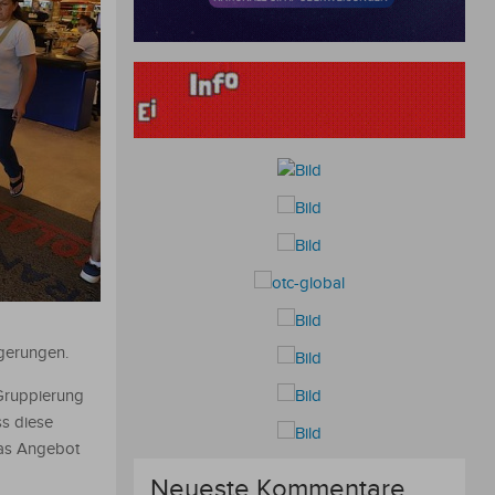
d
gerungen.
 Gruppierung
ss diese
das Angebot
Neueste Kommentare