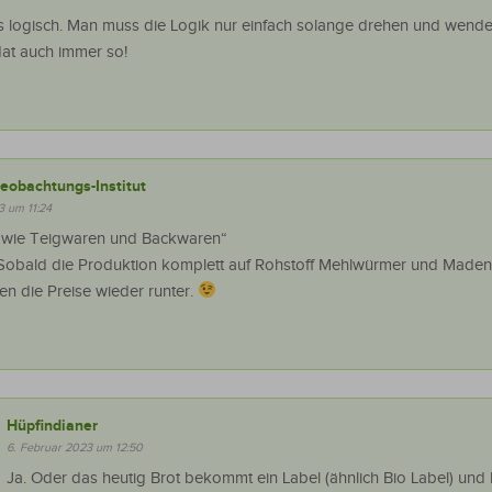
lles logisch. Man muss die Logik nur einfach solange drehen und wende
dat auch immer so!
eobachtungs-Institut
3 um 11:24
, wie Teigwaren und Backwaren“
Sobald die Produktion komplett auf Rohstoff Mehlwürmer und Maden
n die Preise wieder runter.
Hüpfindianer
6. Februar 2023 um 12:50
Ja. Oder das heutig Brot bekommt ein Label (ähnlich Bio Label) und 