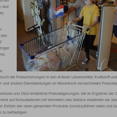
eichen
 laut
ay
m
, das
22
driger
res
at
durch die Preiserhöhungen in den Artikeln Lebensmittel, Kraftstoff un
 und andere Dienstleistungen im Warenkorb verzeichneten Preisstei
 Gemüse und Obst erhebliche Preissteigerungen, die im Ergebnis der
rend auf Konsultationen mit Vertretern des Sektors erwähnen sie, da
r Einfuhr der oben genannten Produkte zurückzuführen seien und 
 zu befriedigen.