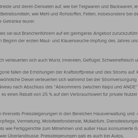
treide und deren Derivaten auf, wie bei Teigwaren und Backwaren, le
Betriebsmitteln, wie Mehl und Rohstoffen, Fetten, insbesondere bei de
 Getränke teurer.
 Dies sei laut Branchenführern auf ein geringeres Angebot zurückzufü
n Beginn der ersten Maul- und Klauenseuche-Impfung des Jahres und
ch verteuerten sich auch Wurst, Innereien, Geflügel, Schweinefleisch u
ie fallen die Erhöhungen der Kraftstoffpreise und des Stroms auf. K
öhnliche Diesel verteuerten sich während bei der Stromversorgung 
s Niveau nach Abschluss des “Abkommens zwischen Itaipú und ANDE“ 
s einen Rabatt von 25 % auf den Verbrauchswert für private Nutzer
 ihrerseits Preissteigerungen in den Bereichen Hausverwaltung und -
pflege, Vermietung, Mobiltelefondienste, Müllabfuhr, Dienstleistunge
s wie Fertiggerichte zum Mitnehmen und außer Haus konsumierte G
owie Überlandbusse. Preissteigerungen gab es auch bei Autos,