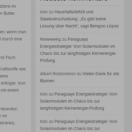
tztere im
toto
zu
Haushaltsdefizit und
r Butter.
Staatsverschuldung: „Es gibt keine
Lösung über Nacht“, sagt Benigno López
hren, wenn man
 durch eine
Nixwieweg
zu
Paraguays
Energiestrategie: Von Solarmodulen im
Chaco bis zur langfristigen Kernenergie-
nd Fisch.
Prüfung
raftstoffe wie
Albert Rotzbremsn
zu
Vielen Dank für die
eine
Blumen
erfolgte. Von
 mit einem
toto
zu
Paraguays Energiestrategie: Von
Solarmodulen im Chaco bis zur
langfristigen Kernenergie-Prüfung
reparatur,
n im
toto
zu
Paraguays Energiestrategie: Von
etränke,
Solarmodulen im Chaco bis zur