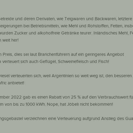
Getreide und deren Derivaten, wie Teigwaren und Backwaren, letztere
teigerungen bei Betriebsmitteln, wie Mehl und Rohstoffen, Fetten, in
wurden Zucker und alkoholfreie Getränke teurer. Inländisches Mehl, Fe
 weit her!
m Preis, dies sei laut Branchenführern auf ein geringeres Angebot
 verteuert sich auch Geflügel, Schweinefleisch und Fisch!
iesel verteuerten sich, weil Argentinien so weit weg ist, den besseren
fric anbietet!
mber 2022 gab es einen Rabatt von 25 % auf den Verbrauchswert für
m von bis zu 1000 kWh. Nope, hat Jöbeli nicht bekommen!
tungsgebastel verzeichnen eine Verteuerung aufgrund Anstieg des Gua