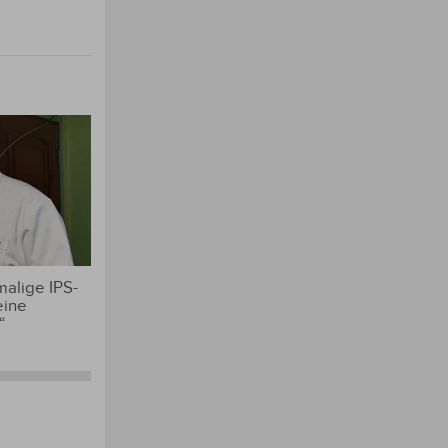
alige IPS-
eine
“