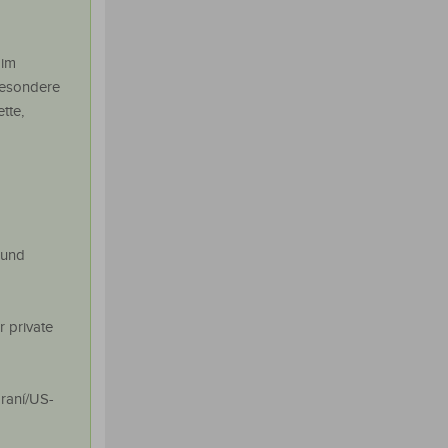
 im
sbesondere
tte,
 und
 private
raní/US-