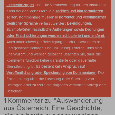
themenbezogen
sind. Die Verantwortung für den Inhalt liegt
allein bei den Verfassern, die
sachlich und klar formulieren
sollten. Kommentare müssen in
korrekter und verständlicher
deutscher Sprache
verfasst werden.
Beleidigungen,
Schimpfwörter, rassistische Äußerungen sowie Drohungen
oder Einschüchterungen werden nicht toleriert und entfernt.
Auch unterschwellige Beleidigungen oder übertrieben rohe
und geistlose Beiträge sind unzulässig. Externe Links sind
unerwüscht und werden gelöscht. Beachten Sie, dass die
Kommentarfunktion keine garantierte oder dauerhafte
Dienstleistung ist.
Es besteht kein Anspruch auf
Veröffentlichung oder Speicherung von Kommentaren
. Die
Entscheidung über die Löschung oder Sperrung von
Beiträgen oder Nutzern die dagegen verstoßen obliegt dem
Betreiber.
1 Kommentar zu “
Auswanderung
aus Österreich: Eine Geschichte,