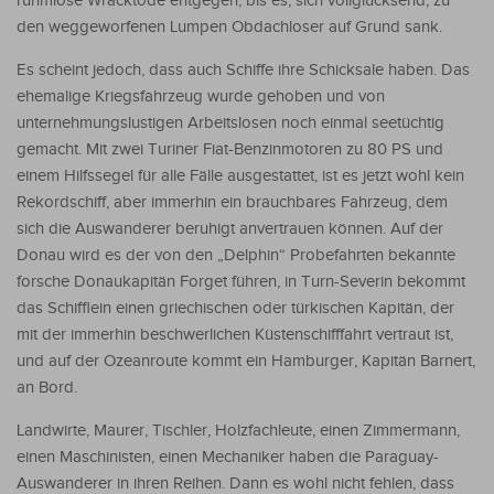
ruhmlose Wracktode entgegen, bis es, sich vollglucksend, zu
den weggeworfenen Lumpen Obdachloser auf Grund sank.
Es scheint jedoch, dass auch Schiffe ihre Schicksale haben. Das
ehemalige Kriegsfahrzeug wurde gehoben und von
unternehmungslustigen Arbeitslosen noch einmal seetüchtig
gemacht. Mit zwei Turiner Fiat-Benzinmotoren zu 80 PS und
einem Hilfssegel für alle Fälle ausgestattet, ist es jetzt wohl kein
Rekordschiff, aber immerhin ein brauchbares Fahrzeug, dem
sich die Auswanderer beruhigt anvertrauen können. Auf der
Donau wird es der von den „Delphin“ Probefahrten bekannte
forsche Donaukapitän Forget führen, in Turn-Severin bekommt
das Schifflein einen griechischen oder türkischen Kapitän, der
mit der immerhin beschwerlichen Küstenschifffahrt vertraut ist,
und auf der Ozeanroute kommt ein Hamburger, Kapitän Barnert,
an Bord.
Landwirte, Maurer, Tischler, Holzfachleute, einen Zimmermann,
einen Maschinisten, einen Mechaniker haben die Paraguay-
Auswanderer in ihren Reihen. Dann es wohl nicht fehlen, dass