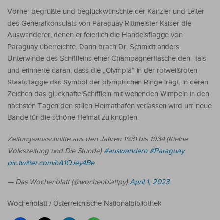
Vorher begrüßte und beglückwünschte der Kanzler und Leiter
des Generalkonsulats von Paraguay Rittmeister Kaiser die
Auswanderer, denen er feierlich die Handelsflagge von
Paraguay überreichte. Dann brach Dr. Schmidt anders
Unterwinde des Schiffleins einer Champagnerflasche den Hals
und erinnerte daran, dass die „Olympia“ in der rotweißroten
Staatsflagge das Symbol der olympischen Ringe trägt, in deren
Zeichen das glückhafte Schifflein mit wehenden Wimpeln in den
nächsten Tagen den stillen Heimathafen verlassen wird um neue
Bande für die schöne Heimat zu knüpfen.
Zeitungsausschnitte aus den Jahren 1931 bis 1934 (Kleine
Volkszeitung und Die Stunde)
#auswandern
#Paraguay
pic.twitter.com/hA1OJey4Be
— Das Wochenblatt (@wochenblattpy)
April 1, 2023
Wochenblatt / Österreichische Nationalbibliothek