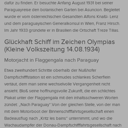
dafür zu finden. Er besuchte Anfang August 1931 bei seiner
Paraguayreise den botanischen Garten bei Asuncion. Begleitet
wurde er vom österreichischen Gesandten Alfons Knaßl- Lenz
und dem paraguayischen Generalkonsul in Wien, Franz Hirsch.
Im Jahr 1933 gründete er in Brasilien die Ortschaft Treze Tilias.
Glückhaft Schiff im Zeichen Olympias
(Kleine Volkszeitung 14.08.1934)
Motorjacht in Flaggengala nach Paraguay
Etwa zweihundert Schritte oberhalb der Nußhofer
Dampfschifffstation ist ein schmudes schlankes Scherflein
vertäut, dem man seine wechselvolle Vergangenheit nicht
ansieht. Bloß seine hoffnungsvolle Zukunft, die ein schlichtes
Plakat unter der Flaggengala mit den inhaltsschweren Worten
zündet: „Nach Paraguay“.Von der gleichen Stelle, von der man
mit dem Motorboot der Binnenschifffahrtsgesellschaft einen
Badeausflug nach „Kritz les bains“ unternimmt, und wo die
Wachaudampfer der Donau-Dampfschifffahrtsgesellschaft nach