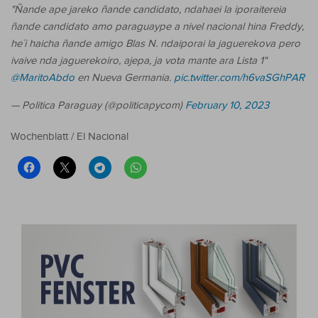
"Ñande ape jareko ñande candidato, ndahaei la iporaitereia
ñande candidato amo paraguaype a nivel nacional hina Freddy,
he´i haicha ñande amigo Blas N. ndaiporai la jaguerekova pero
ivaive nda jaguerekoiro, ajepa, ja vota mante ara Lista 1"
@MaritoAbdo
en Nueva Germania.
pic.twitter.com/h6vaSGhPAR
— Politica Paraguay (@politicapycom)
February 10, 2023
Wochenblatt / El Nacional