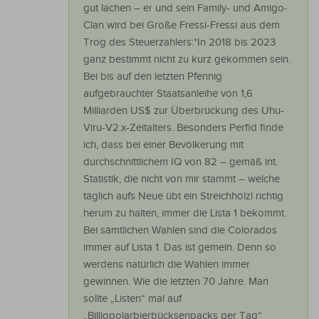
gut lachen – er und sein Family- und Amigo-
Clan wird bei Große Fressi-Fressi aus dem
Trog des Steuerzahlers:*In 2018 bis 2023
ganz bestimmt nicht zu kurz gekommen sein.
Bei bis auf den letzten Pfennig
aufgebrauchter Staatsanleihe von 1,6
Milliarden US$ zur Überbrückung des Uhu-
Viru-V2.x-Zeitalters. Besonders Perfid finde
ich, dass bei einer Bevölkerung mit
durchschnittlichem IQ von 82 – gemäß int.
Statistik, die nicht von mir stammt – welche
täglich aufs Neue übt ein Streichhölzl richtig
herum zu halten, immer die Lista 1 bekommt.
Bei sämtlichen Wahlen sind die Colorados
immer auf Lista 1. Das ist gemein. Denn so
werdens natürlich die Wahlen immer
gewinnen. Wie die letzten 70 Jahre. Man
sollte „Listen“ mal auf
„Billigpolarbierbücksenpacks per Tag“