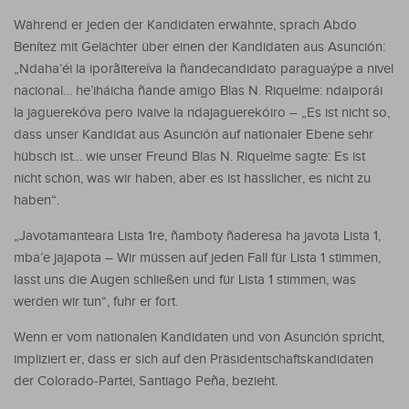
Während er jeden der Kandidaten erwähnte, sprach Abdo
Benítez mit Gelächter über einen der Kandidaten aus Asunción:
„Ndaha’éi la iporãitereíva la ñandecandidato paraguaýpe a nivel
nacional… he’iháicha ñande amigo Blas N. Riquelme: ndaiporái
la jaguerekóva pero ivaive la ndajaguerekóiro – „Es ist nicht so,
dass unser Kandidat aus Asunción auf nationaler Ebene sehr
hübsch ist… wie unser Freund Blas N. Riquelme sagte: Es ist
nicht schön, was wir haben, aber es ist hässlicher, es nicht zu
haben“.
„Javotamanteara Lista 1re, ñamboty ñaderesa ha javota Lista 1,
mba’e jajapota – Wir müssen auf jeden Fall für Lista 1 stimmen,
lasst uns die Augen schließen und für Lista 1 stimmen, was
werden wir tun“, fuhr er fort.
Wenn er vom nationalen Kandidaten und von Asunción spricht,
impliziert er, dass er sich auf den Präsidentschaftskandidaten
der Colorado-Partei, Santiago Peña, bezieht.