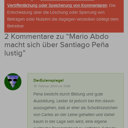
Veröffentlichung oder Speicherung von Kommentaren
. Die
Entscheidung über die Löschung oder Sperrung von
Beiträgen oder Nutzern die dagegen verstoßen obliegt dem
Betreiber.
2 Kommentare zu “
Mario Abdo
macht sich über Santiago Peña
lustig
”
DerEulenspiegel
10. Februar 2023 um 13:56
Pena besticht durch Bildung und gute
Ausbildung. Leider ist jedoch bei ihm davon
auszugehen, daß er eher als Schoßhündchen
von Cartes an der Leine gehalten und daher
kaum in der Lage sein wird, eine eigene