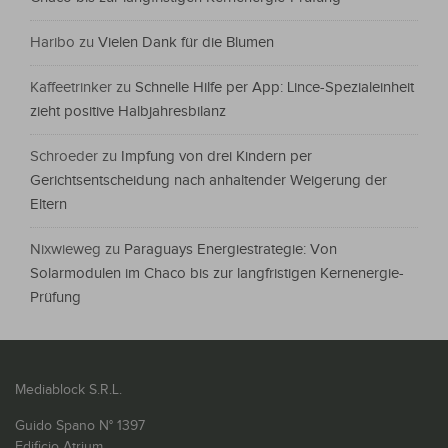
Haribo
zu
Vielen Dank für die Blumen
Kaffeetrinker
zu
Schnelle Hilfe per App: Lince-Spezialeinheit
zieht positive Halbjahresbilanz
Schroeder
zu
Impfung von drei Kindern per
Gerichtsentscheidung nach anhaltender Weigerung der
Eltern
Nixwieweg
zu
Paraguays Energiestrategie: Von
Solarmodulen im Chaco bis zur langfristigen Kernenergie-
Prüfung
Mediablock S.R.L.
Guido Spano N° 1397
Edificio Atrium