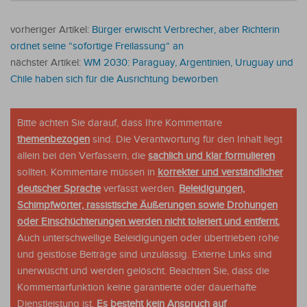
vorheriger Artikel:
Bürger erwischt Verbrecher, aber Richterin
ordnet seine “sofortige Freilassung“ an
nächster Artikel:
WM 2030: Paraguay, Argentinien, Uruguay und
Chile haben sich für die Ausrichtung beworben
Bitte achten Sie darauf, dass Ihre Kommentare
themenbezogen
sind. Die Verantwortung für den Inhalt liegt
allein bei den Verfassern, die
sachlich und klar formulieren
sollten. Kommentare müssen in
korrekter und verständlicher
deutscher Sprache
verfasst werden.
Beleidigungen,
Schimpfwörter, rassistische Äußerungen sowie Drohungen
oder Einschüchterungen werden nicht toleriert und entfernt.
Auch unterschwellige Beleidigungen oder übertrieben rohe
und geistlose Beiträge sind unzulässig. Externe Links sind
unerwüscht und werden gelöscht. Beachten Sie, dass die
Kommentarfunktion keine garantierte oder dauerhafte
Dienstleistung ist.
Es besteht kein Anspruch auf