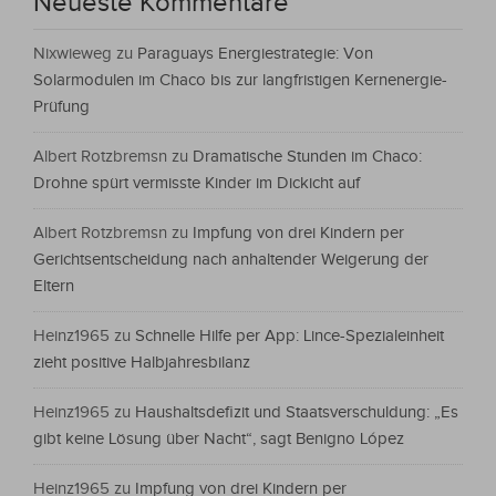
Neueste Kommentare
Nixwieweg
zu
Paraguays Energiestrategie: Von
Solarmodulen im Chaco bis zur langfristigen Kernenergie-
Prüfung
Albert Rotzbremsn
zu
Dramatische Stunden im Chaco:
Drohne spürt vermisste Kinder im Dickicht auf
Albert Rotzbremsn
zu
Impfung von drei Kindern per
Gerichtsentscheidung nach anhaltender Weigerung der
Eltern
Heinz1965
zu
Schnelle Hilfe per App: Lince-Spezialeinheit
zieht positive Halbjahresbilanz
Heinz1965
zu
Haushaltsdefizit und Staatsverschuldung: „Es
gibt keine Lösung über Nacht“, sagt Benigno López
Heinz1965
zu
Impfung von drei Kindern per