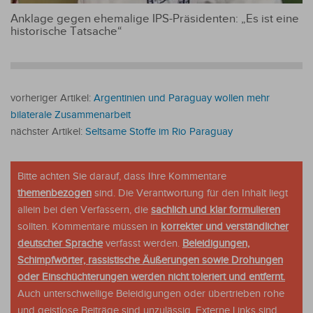
Anklage gegen ehemalige IPS-Präsidenten: „Es ist eine
historische Tatsache“
vorheriger Artikel:
Argentinien und Paraguay wollen mehr
bilaterale Zusammenarbeit
nächster Artikel:
Seltsame Stoffe im Rio Paraguay
Bitte achten Sie darauf, dass Ihre Kommentare
themenbezogen
sind. Die Verantwortung für den Inhalt liegt
allein bei den Verfassern, die
sachlich und klar formulieren
sollten. Kommentare müssen in
korrekter und verständlicher
deutscher Sprache
verfasst werden.
Beleidigungen,
Schimpfwörter, rassistische Äußerungen sowie Drohungen
oder Einschüchterungen werden nicht toleriert und entfernt.
Auch unterschwellige Beleidigungen oder übertrieben rohe
und geistlose Beiträge sind unzulässig. Externe Links sind