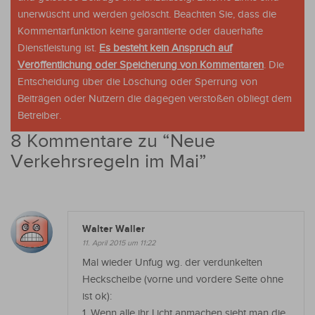
unerwüscht und werden gelöscht. Beachten Sie, dass die
Kommentarfunktion keine garantierte oder dauerhafte
Dienstleistung ist.
Es besteht kein Anspruch auf
Veröffentlichung oder Speicherung von Kommentaren
. Die
Entscheidung über die Löschung oder Sperrung von
Beiträgen oder Nutzern die dagegen verstoßen obliegt dem
Betreiber.
8 Kommentare zu “
Neue
Verkehrsregeln im Mai
”
Walter Waller
11. April 2015 um 11:22
Mal wieder Unfug wg. der verdunkelten
Heckscheibe (vorne und vordere Seite ohne
ist ok):
1. Wenn alle ihr Licht anmachen sieht man die