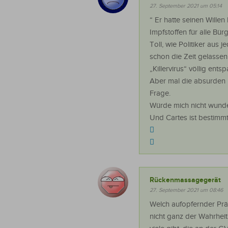
27. September 2021 um 05:14
“ Er hatte seinen Wille
Impfstoffen für alle Bü
Toll, wie Politiker aus 
schon die Zeit gelassen 
„Killervirus“ völlig entsp
Aber mal die absurden 
Frage.
Würde mich nicht wunde
Und Cartes ist bestimmt
Rückenmassagegerät
27. September 2021 um 08:46
Welch aufopfernder Präs
nicht ganz der Wahrheit 