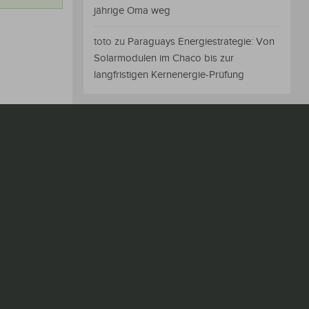
jährige Oma weg
toto
zu
Paraguays Energiestrategie: Von
Solarmodulen im Chaco bis zur
langfristigen Kernenergie-Prüfung