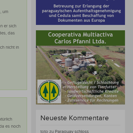
n, um
n er sich
des, das
h nicht in
Neueste Kommentare
türlich
 da es noch
toto
zu
Paraguay schloss