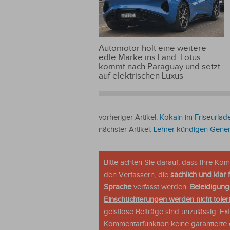
Automotor holt eine weitere
edle Marke ins Land: Lotus
kommt nach Paraguay und setzt
auf elektrischen Luxus
vorheriger Artikel:
Kokain im Friseurlad
nächster Artikel:
Lehrer kündigen Genera
Bitte achten Sie darauf, dass Ihre K
den Verfassern, die
sachlich und klar 
Sprache
verfasst werden.
Beleidigung
Einschüchterungen werden nicht tolerie
geistlose Beiträge sind unzulässig. E
Kommentarfunktion keine garantierte o