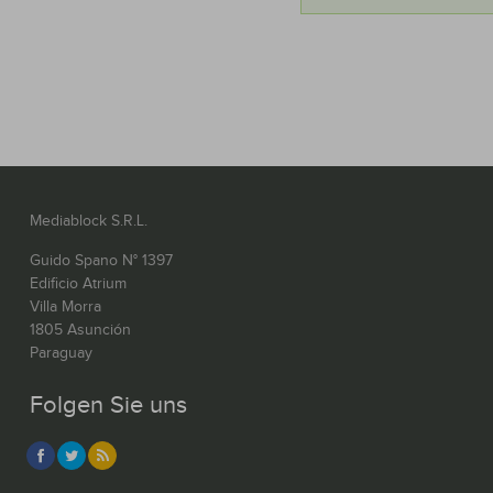
Mediablock S.R.L.
Guido Spano N° 1397
Edificio Atrium
Villa Morra
1805 Asunción
Paraguay
Folgen Sie uns