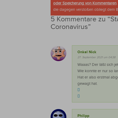
oder Speicherung von Kommentaren
die dagegen verstoßen obliegt dem Be
5 Kommentare zu “
St
Coronavirus
”
Onkel Nick
27. September 2021 um 04:38
Waaas? Der läßt sich jet
Wie konnte er nur so l
Hat er also erstmal abg
gewagt hat.
Philipp