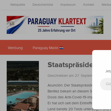
Netiquette
Deutschenliste
Impressum
Kontakt
Werbu
Werbung
Paraguay Markt
Staatspräsident er
Jet
Geschrieben am 27. September 2021
i
Gib deine E-Mail-Adresse ein ...
Asunción: Der Staatspräsident Mario 
Benítez bekam an diesem Sonntag sein
Dosis des Anti-Covid-19-Impfstoffs vera
Er hat sich seit dem Eintreffen der Pan
Land bereits 20 Tests unterzogen und b