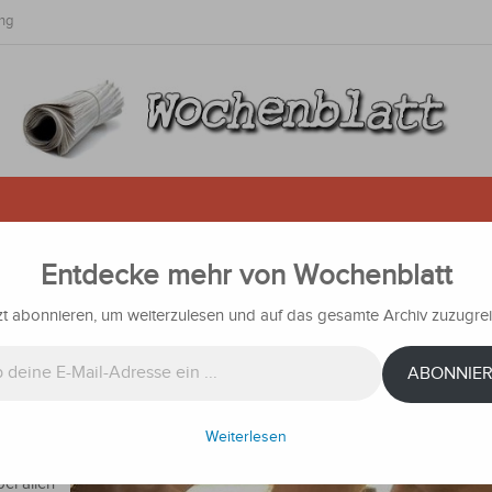
ng
Entdecke mehr von Wochenblatt
hält erste Dosis gegen das Coron
zt abonnieren, um weiterzulesen und auf das gesamte Archiv zuzugrei
n
Nachrichten
ABONNIE
Abdo
e erste
breicht.
Weiterlesen
demie im
ei allen