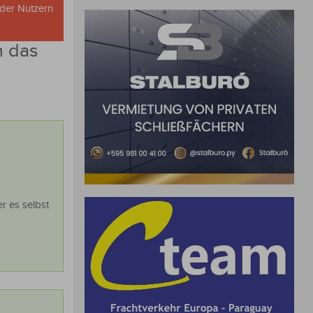
oder Nutzern
n das
r es selbst