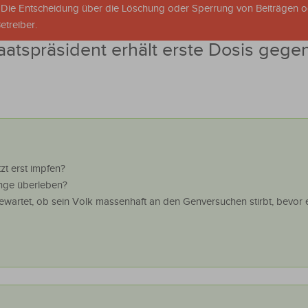
. Die Entscheidung über die Löschung oder Sperrung von Beiträgen 
treiber.
aatspräsident erhält erste Dosis gege
zt erst impfen?
ange überleben?
ewartet, ob sein Volk massenhaft an den Genversuchen stirbt, bevor e