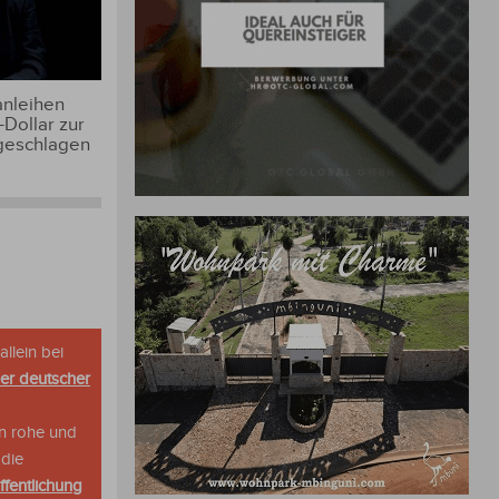
anleihen
-Dollar zur
geschlagen
allein bei
her deutscher
n rohe und
 die
ffentlichung