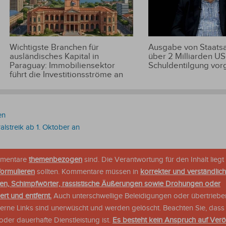
Wichtigste Branchen für
Ausgabe von Staats
ausländisches Kapital in
über 2 Milliarden US
Paraguay: Immobiliensektor
Schuldentilgung vor
führt die Investitionsströme an
en
lstreik ab 1. Oktober an
ommentare
themenbezogen
sind. Die Verantwortung für den Inhalt liegt 
formulieren
sollten. Kommentare müssen in
korrekter und verständlic
en, Schimpfwörter, rassistische Äußerungen sowie Drohungen oder
rt und entfernt.
Auch unterschwellige Beleidigungen oder übertriebe
xterne Links sind unerwüscht und werden gelöscht. Beachten Sie, dass
der dauerhafte Dienstleistung ist.
Es besteht kein Anspruch auf Verö