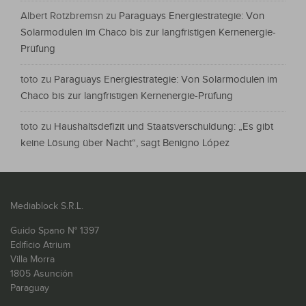
Albert Rotzbremsn
zu
Paraguays Energiestrategie: Von
Solarmodulen im Chaco bis zur langfristigen Kernenergie-
Prüfung
toto
zu
Paraguays Energiestrategie: Von Solarmodulen im
Chaco bis zur langfristigen Kernenergie-Prüfung
toto
zu
Haushaltsdefizit und Staatsverschuldung: „Es gibt
keine Lösung über Nacht“, sagt Benigno López
Mediablock S.R.L.
Guido Spano N° 1397
Edificio Atrium
Villa Morra
1805 Asunción
Paraguay