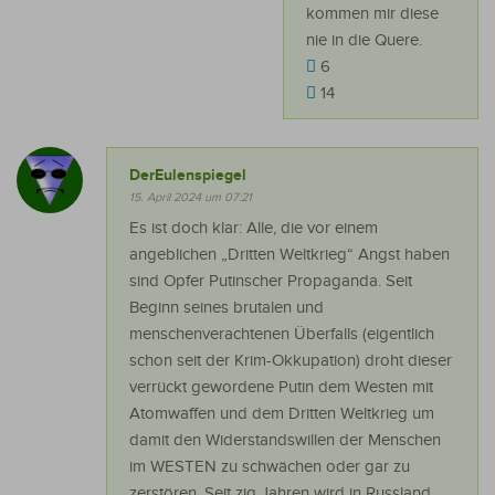
kommen mir diese
nie in die Quere.
6
14
DerEulenspiegel
15. April 2024 um 07:21
Es ist doch klar: Alle, die vor einem
angeblichen „Dritten Weltkrieg“ Angst haben
sind Opfer Putinscher Propaganda. Seit
Beginn seines brutalen und
menschenverachtenen Überfalls (eigentlich
schon seit der Krim-Okkupation) droht dieser
verrückt gewordene Putin dem Westen mit
Atomwaffen und dem Dritten Weltkrieg um
damit den Widerstandswillen der Menschen
im WESTEN zu schwächen oder gar zu
zerstören. Seit zig Jahren wird in Russland