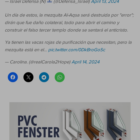
— Israel Defensa (Ñ)
(@Defensa_Israel)
April 13, 2024
Un día de estos, la mezquita Al-Aqsa será destruida por "error";
dirán que fue daño colateral, todo para abrir el camino y
construir el falso tercer templo donde se sentará el anticristo.
Ya tienen las vacas rojas de purificación que necesitan, pero la
mezquita está en el…
pic.twitter.com/0DkBroGoSc
— Carolina. (@realCarola2Hope)
April 14, 2024