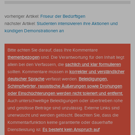
vorheriger Artikel:
Friseur der Bedürftigen
nächster Artikel:
Studenten intensivieren ihre Aktionen und
kündigen Demonstrationen an
Bitte achten Sie darauf, dass Ihre Kommentare
themenbezogen
sind. Die Verantwortung für den Inhalt liegt
allein bei den Verfassern, die
sachlich und klar formulieren
sollten. Kommentare müssen in
korrekter und verständlicher
deutscher Sprache
verfasst werden.
Beleidigungen,
Schimpfwörter, rassistische Äußerungen sowie Drohungen
oder Einschüchterungen werden nicht toleriert und entfernt.
Auch unterschwellige Beleidigungen oder übertrieben rohe
und geistlose Beiträge sind unzulässig. Externe Links sind
unerwüscht und werden gelöscht. Beachten Sie, dass die
Kommentarfunktion keine garantierte oder dauerhafte
Dienstleistung ist.
Es besteht kein Anspruch auf