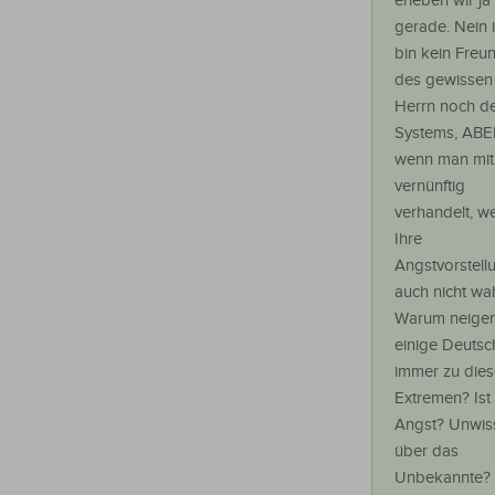
erleben wir ja
gerade. Nein 
bin kein Freu
des gewissen
Herrn noch d
Systems, ABE
wenn man mi
vernünftig
verhandelt, w
Ihre
Angstvorstell
auch nicht wah
Warum neige
einige Deutsc
immer zu die
Extremen? Ist
Angst? Unwis
über das
Unbekannte?