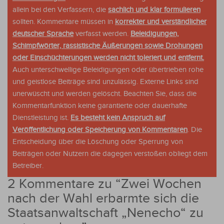
allein bei den Verfassern, die
sachlich und klar formulieren
sollten. Kommentare müssen in
korrekter und verständlicher
deutscher Sprache
verfasst werden.
Beleidigungen,
Schimpfwörter, rassistische Äußerungen sowie Drohungen
oder Einschüchterungen werden nicht toleriert und entfernt.
Auch unterschwellige Beleidigungen oder übertrieben rohe
und geistlose Beiträge sind unzulässig. Externe Links sind
unerwüscht und werden gelöscht. Beachten Sie, dass die
Kommentarfunktion keine garantierte oder dauerhafte
Dienstleistung ist.
Es besteht kein Anspruch auf
Veröffentlichung oder Speicherung von Kommentaren
. Die
Entscheidung über die Löschung oder Sperrung von
Beiträgen oder Nutzern die dagegen verstoßen obliegt dem
Betreiber.
2 Kommentare zu “
Zwei Wochen
nach der Wahl erbarmte sich die
Staatsanwaltschaft „Nenecho“ zu