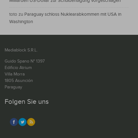
Milliarden US-Dollar zur Schuldentilgung vorgeschlagen
toto
zu
Paraguay schloss Nuklearabkommen mit USA in
Washington
Mediablock S.R.L.
Guido Spano N° 1397
Edificio Atrium
Villa Morra
1805 Asunción
Paraguay
Folgen Sie uns