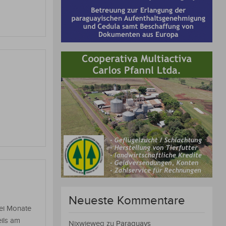
Neueste Kommentare
wei Monate
eils am
Nixwieweg
zu
Paraguays