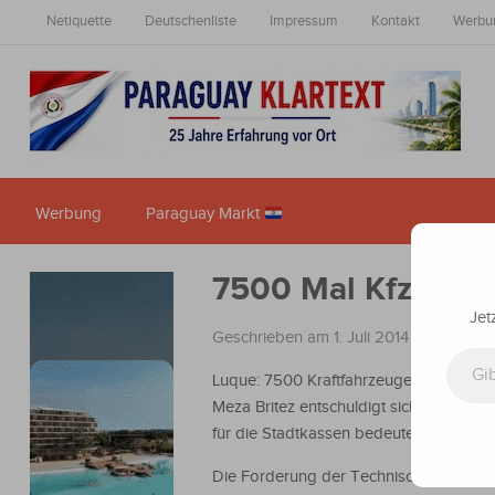
Netiquette
Deutschenliste
Impressum
Kontakt
Werbu
Werbung
Paraguay Markt
7500 Mal Kfz-Steu
Jet
Geschrieben am 1. Juli 2014
in
Nachrich
Gib deine E-Mail-Adresse ein ...
Luque: 7500 Kraftfahrzeuge wurden ges
Meza Britez entschuldigt sich für diese
für die Stadtkassen bedeutet.
Die Forderung der Technischen Überprüfu