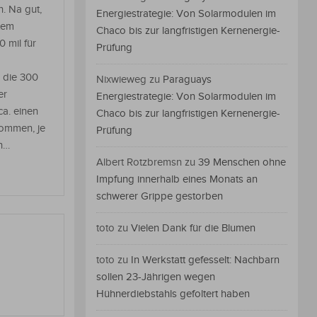
. Na gut,
Energiestrategie: Von Solarmodulen im
tem
Chaco bis zur langfristigen Kernenergie-
 mil für
Prüfung
 die 300
Nixwieweg
zu
Paraguays
er
Energiestrategie: Von Solarmodulen im
a. einen
Chaco bis zur langfristigen Kernenergie-
nommen, je
Prüfung
n…
Albert Rotzbremsn
zu
39 Menschen ohne
Impfung innerhalb eines Monats an
schwerer Grippe gestorben
toto
zu
Vielen Dank für die Blumen
toto
zu
In Werkstatt gefesselt: Nachbarn
sollen 23-Jährigen wegen
Hühnerdiebstahls gefoltert haben