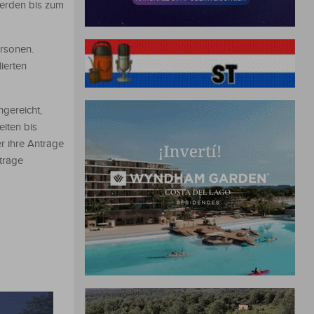
werden bis zum
ersonen.
ierten
ngereicht,
iten bis
r ihre Anträge
träge