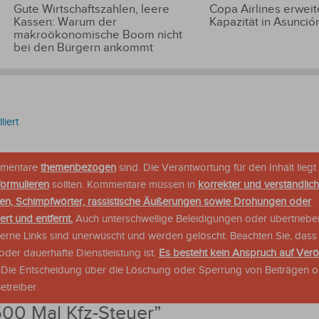
Gute Wirtschaftszahlen, leere
Copa Airlines erweite
Kassen: Warum der
Kapazität in Asunció
makroökonomische Boom nicht
bei den Bürgern ankommt
liert
ommentare
themenbezogen
sind. Die Verantwortung für den Inhalt liegt 
formulieren
sollten. Kommentare müssen in
korrekter und verständlic
en, Schimpfwörter, rassistische Äußerungen sowie Drohungen oder
rt und entfernt.
Auch unterschwellige Beleidigungen oder übertriebe
xterne Links sind unerwüscht und werden gelöscht. Beachten Sie, dass
der dauerhafte Dienstleistung ist.
Es besteht kein Anspruch auf Verö
. Die Entscheidung über die Löschung oder Sperrung von Beiträgen 
treiber.
00 Mal Kfz-Steuer
”