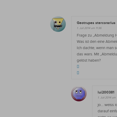
Geotrupes stercorarius
1. Juli 2014 um 11:36
Frage zu „Abmeldung Ha
Was ist den eine Abmeld
Ich dachte, wenn man se
das wars. Mit „Abmeldun
gelöst haben?
lui200381
1. Juli 2014 um 
jo… weiss i
darauf einf