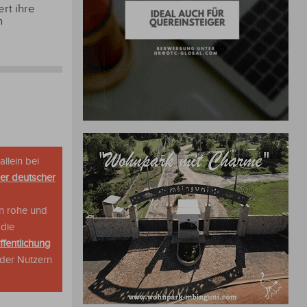
rt ihre
n
allein bei
her deutscher
n rohe und
 die
ffentlichung
oder Nutzern