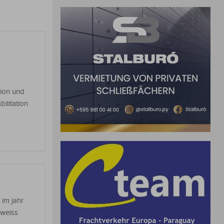
tion und
ilitation
 im jahr
 weiss