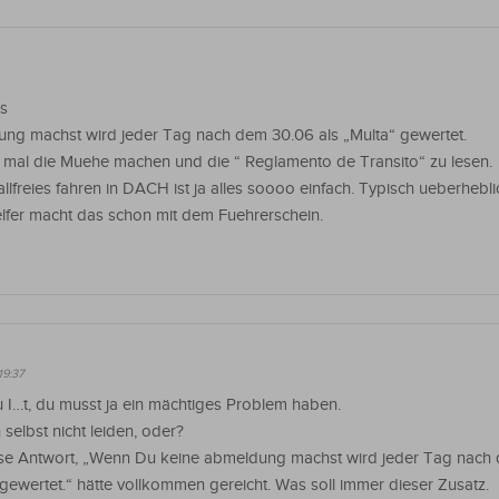
s
g machst wird jeder Tag nach dem 30.06 als „Multa“ gewertet.
ch mal die Muehe machen und die “ Reglamento de Transito“ zu lesen.
llfreies fahren in DACH ist ja alles soooo einfach. Typisch ueberheb
elfer macht das schon mit dem Fuehrerschein.
19:37
 I…t, du musst ja ein mächtiges Problem haben.
 selbst nicht leiden, oder?
ese Antwort, „Wenn Du keine abmeldung machst wird jeder Tag nach
 gewertet.“ hätte vollkommen gereicht. Was soll immer dieser Zusatz.