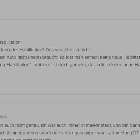
bilitation“
ung der Habilitation? Das verstehe ich nicht.
in Auto nicht (mehr) braucht, so löst man einfach keine neue Habilita
g Habilitation“ im Artikel ist doch gemeint, dass diese keine neue Hab
16:28
ch auch nicht genau, ich war auch immer in meienr stadt, und bin dann
ach in einer anderen stadt da es dort guenstiger war… abmeldung???