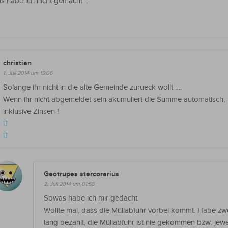
as habe ich nicht gemacht…
christian
1. Juli 2014 um 19:06
Solange ihr nicht in die alte Gemeinde zurueck wollt ….
Wenn ihr nicht abgemeldet sein akumuliert die Summe automatisch,
inklusive Zinsen !
Geotrupes stercorarius
2. Juli 2014 um 01:58
Sowas habe ich mir gedacht.
Wollte mal, dass die Müllabfuhr vorbei kommt. Habe z
lang bezahlt, die Müllabfuhr ist nie gekommen bzw. jew