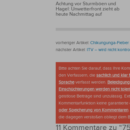
Achtung vor Sturmböen und
Hagel: Unwetterfront zieht ab
heute Nachmittag auf
vorheriger Artikel:
Chikungunga-Fieber
nächster Artikel:
ITV – wird nicht kontrol
Bitte achten Sie darauf, dass Ihre K
den Verfassern, die
sachlich und klar 
Sprache
verfasst werden.
Beleidigung
Einschüchterungen werden nicht tolerie
geistlose Beiträge sind unzulässig. E
Kommentarfunktion keine garantierte o
oder Speicherung von Kommentaren
die dagegen verstoßen obliegt dem Be
11 Kommentare zu “
75