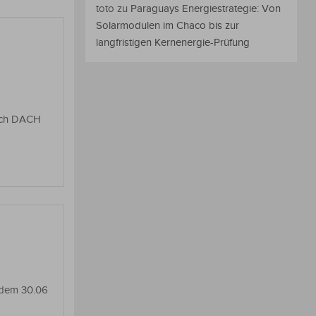
toto
zu
Paraguays Energiestrategie: Von
Solarmodulen im Chaco bis zur
langfristigen Kernenergie-Prüfung
lich DACH
 dem 30.06