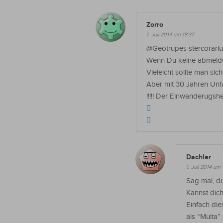
Zorro
1. Juli 2014 um 18:37
@Geotrupes stercorariu
Wenn Du keine abmeldun
Vieleicht sollte man si
Aber mit 30 Jahren Unfa
!!!!! Der Einwanderugsh
Dachler
1. Juli 2014 um 
Sag mal, du
Kannst dich
Einfach di
als “Multa”