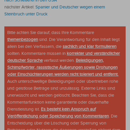
nach Schießerei in den USA
nächster Artikel:
Spanier und Deutscher wegen einem
Steinbruch unter Druck
Bitte achten Sie darauf, dass Ihre Kommentare
themenbezogen
sind. Die Verantwortung für den Inhalt liegt
allein bei den Verfassern, die
sachlich und klar formulieren
sollten. Kommentare müssen in
korrekter und verständlicher
deutscher Sprache
verfasst werden.
Beleidigungen,
Schimpfwörter, rassistische Äußerungen sowie Drohungen
oder Einschüchterungen werden nicht toleriert und entfernt.
Auch unterschwellige Beleidigungen oder übertrieben rohe
und geistlose Beiträge sind unzulässig. Externe Links sind
unerwüscht und werden gelöscht. Beachten Sie, dass die
Kommentarfunktion keine garantierte oder dauerhafte
Dienstleistung ist.
Es besteht kein Anspruch auf
Veröffentlichung oder Speicherung von Kommentaren
. Die
Entscheidung über die Löschung oder Sperrung von