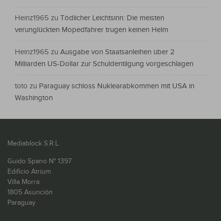
Heinz1965
zu
Tödlicher Leichtsinn: Die meisten
verunglückten Mopedfahrer trugen keinen Helm
Heinz1965
zu
Ausgabe von Staatsanleihen über 2
Milliarden US-Dollar zur Schuldentilgung vorgeschlagen
toto
zu
Paraguay schloss Nuklearabkommen mit USA in
Washington
Mediablock S.R.L.
Guido Spano N° 1397
Edificio Atrium
Villa Morra
1805 Asunción
Paraguay