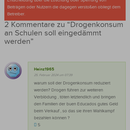
Entscheidung über die Löschung oder Sperrung von
Beiträgen oder Nutzern die dagegen verstoßen obliegt dem
Betreiber.
2 Kommentare zu “
Drogenkonsum
an Schulen soll eingedämmt
werden
”
Heinz1965
25. Februar 2024 um 07:39
warum soll der Drogenkonsum reduziert
werden? Drogen führen zur weiteren
Verblödung , töten letztendlich und bringen
den Familien der buen Educados gutes Geld
beim Verkauf , so das sie ihren Wahlkampf
bezahlen können ?
5