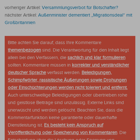
vorheriger Artikel:
Versammlungsverbot für Botschafter?
nächster Artikel:
Außenminister dementiert „Migrationsdeal“ mit
Großbritannien
Bitte achten Sie darauf, dass Ihre Kommentare
themenbezogen
sind. Die Verantwortung für den Inhalt liegt
allein bei den Verfassern, die
sachlich und klar formulieren
sollten. Kommentare müssen in
korrekter und verständlicher
deutscher Sprache
verfasst werden.
Beleidigungen,
Schimpfwörter, rassistische Äußerungen sowie Drohungen
oder Einschüchterungen werden nicht toleriert und entfernt.
Auch unterschwellige Beleidigungen oder übertrieben rohe
und geistlose Beiträge sind unzulässig. Externe Links sind
unerwüscht und werden gelöscht. Beachten Sie, dass die
Kommentarfunktion keine garantierte oder dauerhafte
Dienstleistung ist.
Es besteht kein Anspruch auf
Veröffentlichung oder Speicherung von Kommentaren
. Die