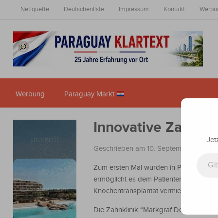
Netiquette
Deutschenliste
Impressum
Kontakt
Werbu
Werbung
Paraguay Markt
Innovative Zahnchi
Jet
Geschrieben am 10. September 2015
i
Gib deine E-Mail-Adresse ein ...
Zum ersten Mal wurden in Paraguay Joch
ermöglicht es dem Patienten ästhetisc
Knochentransplantat vermieden, dieser
Die Zahnklinik “Markgraf Dental Center