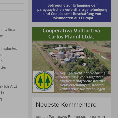
 in Última
ay-
-implantes-
ter
on
 der
-
rklich Arzt
sche
g.
Neueste Kommentare
toto
zu
Paraguays Energiestrategie: Von