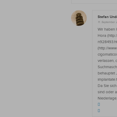
Stefan Und
11. September 
Wir haben l
Hora (http
n928493.ht
(http://www
cigomaticos
verlassen, 
Suchmaschi
behauptet 
implantate.h
Da Sie sich
sind oder a
Niederlage,