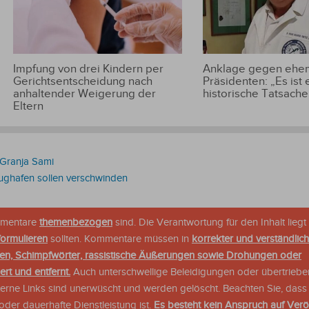
Impfung von drei Kindern per
Anklage gegen ehem
Gerichtsentscheidung nach
Präsidenten: „Es ist 
anhaltender Weigerung der
historische Tatsache
Eltern
 Granja Sami
ughafen sollen verschwinden
ommentare
themenbezogen
sind. Die Verantwortung für den Inhalt liegt 
formulieren
sollten. Kommentare müssen in
korrekter und verständlic
en, Schimpfwörter, rassistische Äußerungen sowie Drohungen oder
rt und entfernt.
Auch unterschwellige Beleidigungen oder übertriebe
xterne Links sind unerwüscht und werden gelöscht. Beachten Sie, dass
der dauerhafte Dienstleistung ist.
Es besteht kein Anspruch auf Verö