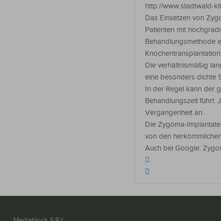
http://www.stadtwald-k
Das Einsetzen von Zygo
Patienten mit hochgra
Behandlungsmethode er
Knochentransplantation
Die verhältnismäßig la
eine besonders dichte St
In der Regel kann der g
Behandlungszeit führt.
Vergangenheit an.
Die Zygoma-Implantate w
von den herkömmlichen
Auch bei Google: Zyg
Mediablock S.R.L.