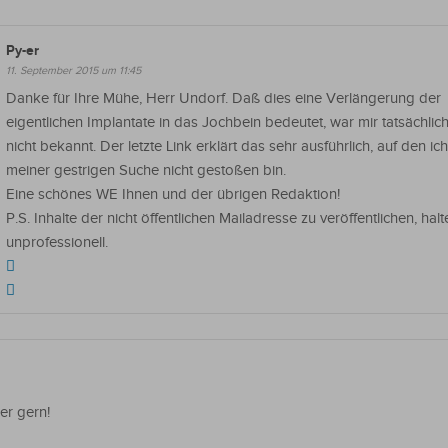
Py-er
11. September 2015 um 11:45
Danke für Ihre Mühe, Herr Undorf. Daß dies eine Verlängerung der
eigentlichen Implantate in das Jochbein bedeutet, war mir tatsächlic
nicht bekannt. Der letzte Link erklärt das sehr ausführlich, auf den ich
meiner gestrigen Suche nicht gestoßen bin.
Eine schönes WE Ihnen und der übrigen Redaktion!
P.S. Inhalte der nicht öffentlichen Mailadresse zu veröffentlichen, halte
unprofessionell.
er gern!