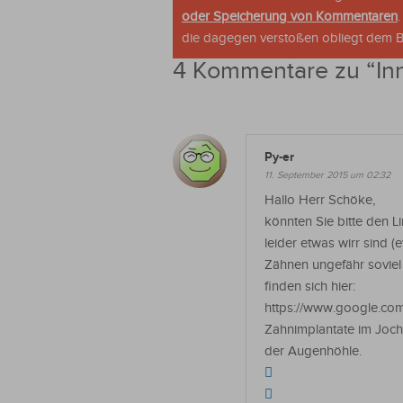
oder Speicherung von Kommentaren
die dagegen verstoßen obliegt dem Be
4 Kommentare zu “
In
Py-er
11. September 2015 um 02:32
Hallo Herr Schöke,
könnten Sie bitte den Li
leider etwas wirr sind (
Zähnen ungefähr soviel
finden sich hier:
https://www.google.com
Zahnimplantate im Joch
der Augenhöhle.