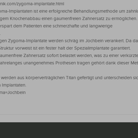
linik.com/zygoma-implantate.html
ma-Implantaten ist eine erfolgreiche Behandlungsmethode um zahnl
digem Knochenabbau einen gaumenfreien Zahnersatz zu ermöglichen.
spart dem Patienten eine schmerzhafte und langwierige
.
ngen Zygoma-Implantate werden schräg im Jochbein verankert. Da d
ruktur vorweist ist ein fester halt der Spezialimplantate garantiert.
aumenfreie Zahnersatz sofort belastet werden, was zu einer verkürzt
 Jahrelanges unangenehmes Prothesen tragen gehört dank dieser Me
erden aus körperverträglichen Titan gefertigt und unterscheiden sic
 Implantaten.
oma=Jochbein