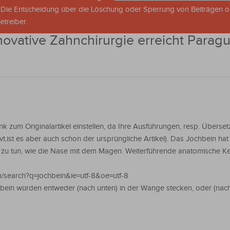
. Die Entscheidung über die Löschung oder Sperrung von Beiträgen 
treiber.
novative Zahnchirurgie erreicht Parag
nk zum Originalartikel einstellen, da Ihre Ausführungen, resp. Überset
evt.ist es aber auch schon der ursprüngliche Artikel). Das Jochbein hat
 zu tun, wie die Nase mit dem Magen. Weiterführende anatomische K
/search?q=jochbein&ie=utf-8&oe=utf-8
bein würden entweder (nach unten) in der Wange stecken, oder (nach