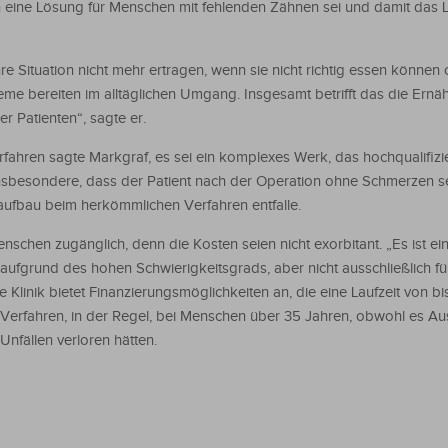
ion eine Lösung für Menschen mit fehlenden Zähnen sei und damit das
e Situation nicht mehr ertragen, wenn sie nicht richtig essen können 
me bereiten im alltäglichen Umgang. Insgesamt betrifft das die Ernäh
r Patienten“, sagte er.
rfahren sagte Markgraf, es sei ein komplexes Werk, das hochqualifizi
 insbesondere, dass der Patient nach der Operation ohne Schmerzen s
aufbau beim herkömmlichen Verfahren entfalle.
enschen zugänglich, denn die Kosten seien nicht exorbitant. „Es ist ei
ufgrund des hohen Schwierigkeitsgrads, aber nicht ausschließlich für 
 Klinik bietet Finanzierungsmöglichkeiten an, die eine Laufzeit von bi
erfahren, in der Regel, bei Menschen über 35 Jahren, obwohl es 
nfällen verloren hätten.