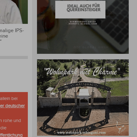
alige IPS-
eine
“
allein bei
her deutscher
n rohe und
 die
ffentlichung