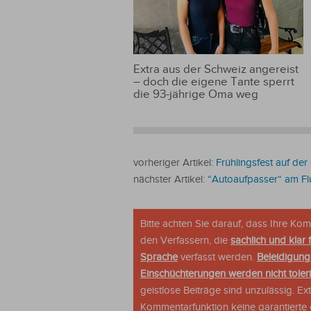
Extra aus der Schweiz angereist
– doch die eigene Tante sperrt
die 93-jährige Oma weg
vorheriger Artikel:
Frühlingsfest auf der
nächster Artikel:
“Autoaufpasser“ am Fl
Bitte achten Sie darauf, dass Ihre K
den Verfassern, die
sachlich und klar 
Sprache
verfasst werden.
Beleidigung
Einschüchterungen werden nicht tolerie
geistlose Beiträge sind unzulässig. E
Kommentarfunktion keine garantierte o