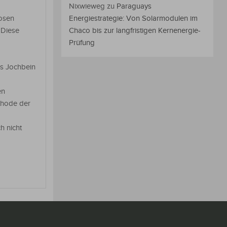
Nixwieweg
zu
Paraguays
osen
Energiestrategie: Von Solarmodulen im
 Diese
Chaco bis zur langfristigen Kernenergie-
Prüfung
as Jochbein
en
thode der
h nicht