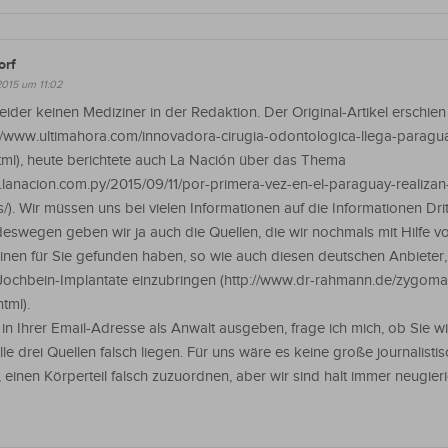
orf
2015 um 11:02
eider keinen Mediziner in der Redaktion. Der Original-Artikel erschien
://www.ultimahora.com/innovadora-cirugia-odontologica-llega-paragu
ml), heute berichtete auch La Nación über das Thema
.lanacion.com.py/2015/09/11/por-primera-vez-en-el-paraguay-realizan
/). Wir müssen uns bei vielen Informationen auf die Informationen Drit
deswegen geben wir ja auch die Quellen, die wir nochmals mit Hilfe v
nen für Sie gefunden haben, so wie auch diesen deutschen Anbieter,
Jochbein-Implantate einzubringen (http://www.dr-rahmann.de/zygoma
tml).
 in Ihrer Email-Adresse als Anwalt ausgeben, frage ich mich, ob Sie wi
lle drei Quellen falsch liegen. Für uns wäre es keine große journalisti
 einen Körperteil falsch zuzuordnen, aber wir sind halt immer neugieri