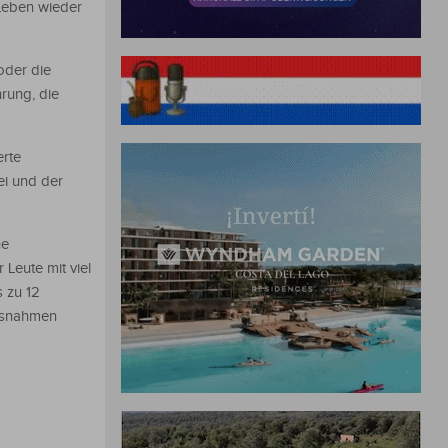
 Leben wieder
oder die
rung, die
erte
ei und der
ne
Leute mit viel
s zu 12
Ausnahmen