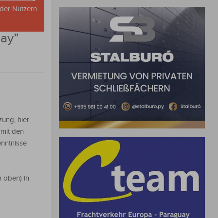
oder Nutzern
uay
”
zung, hier
 mit den
enntnisse
 oben) in