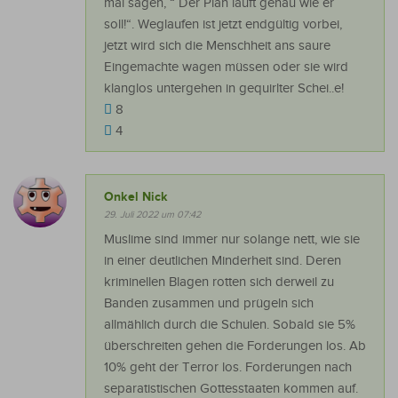
mal sagen, “ Der Plan läuft genau wie er
soll!“. Weglaufen ist jetzt endgültig vorbei,
jetzt wird sich die Menschheit ans saure
Eingemachte wagen müssen oder sie wird
klanglos untergehen in gequirlter Schei..e!
8
4
Onkel Nick
29. Juli 2022 um 07:42
Muslime sind immer nur solange nett, wie sie
in einer deutlichen Minderheit sind. Deren
kriminellen Blagen rotten sich derweil zu
Banden zusammen und prügeln sich
allmählich durch die Schulen. Sobald sie 5%
überschreiten gehen die Forderungen los. Ab
10% geht der Terror los. Forderungen nach
separatistischen Gottesstaaten kommen auf.