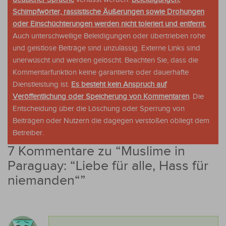
Schimpfwörter, rassistische Äußerungen sowie Drohungen
oder Einschüchterungen werden nicht toleriert und entfernt.
Auch unterschwellige Beleidigungen oder übertrieben rohe
und geistlose Beiträge sind unzulässig. Externe Links sind
unerwüscht und werden gelöscht. Beachten Sie, dass die
Kommentarfunktion keine garantierte oder dauerhafte
Dienstleistung ist.
Es besteht kein Anspruch auf
Veröffentlichung oder Speicherung von Kommentaren
. Die
Entscheidung über die Löschung oder Sperrung von
Beiträgen oder Nutzern die dagegen verstoßen obliegt dem
Betreiber.
7 Kommentare zu “
Muslime in
Paraguay: “Liebe für alle, Hass für
niemanden“
”