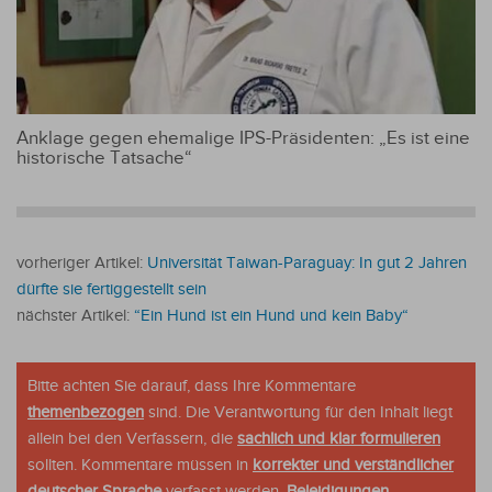
Anklage gegen ehemalige IPS-Präsidenten: „Es ist eine
historische Tatsache“
vorheriger Artikel:
Universität Taiwan-Paraguay: In gut 2 Jahren
dürfte sie fertiggestellt sein
nächster Artikel:
“Ein Hund ist ein Hund und kein Baby“
Bitte achten Sie darauf, dass Ihre Kommentare
themenbezogen
sind. Die Verantwortung für den Inhalt liegt
allein bei den Verfassern, die
sachlich und klar formulieren
sollten. Kommentare müssen in
korrekter und verständlicher
deutscher Sprache
verfasst werden.
Beleidigungen,