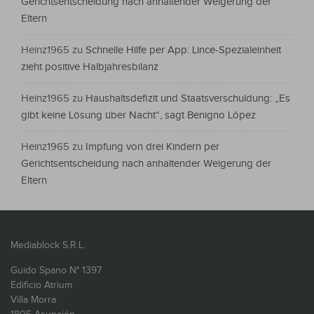
Gerichtsentscheidung nach anhaltender Weigerung der
Eltern
Heinz1965
zu
Schnelle Hilfe per App: Lince-Spezialeinheit
zieht positive Halbjahresbilanz
Heinz1965
zu
Haushaltsdefizit und Staatsverschuldung: „Es
gibt keine Lösung über Nacht“, sagt Benigno López
Heinz1965
zu
Impfung von drei Kindern per
Gerichtsentscheidung nach anhaltender Weigerung der
Eltern
Mediablock S.R.L.
Guido Spano N° 1397
Edificio Atrium
Villa Morra