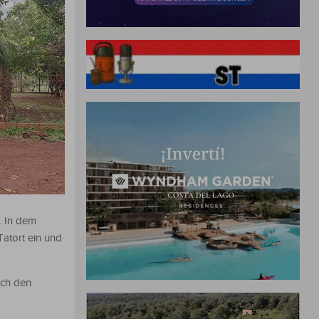
. In dem
atort ein und
och den