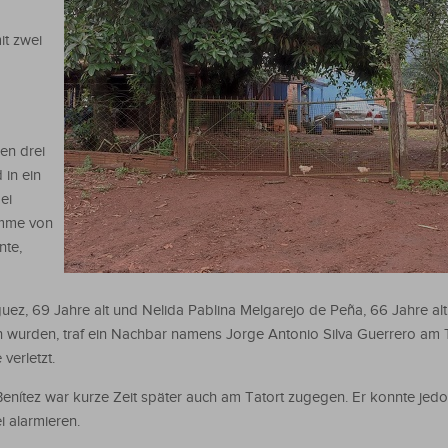
it zwei
n drei
 in ein
ei
umme von
nte,
ez, 69 Jahre alt und Nelida Pablina Melgarejo de Peña, 66 Jahre alt
n wurden, traf ein Nachbar namens Jorge Antonio Silva Guerrero am T
verletzt.
enítez war kurze Zeit später auch am Tatort zugegen. Er konnte jed
 alarmieren.