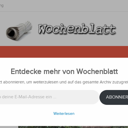
ng
Entdecke mehr von Wochenblatt
eine Nachbarn und wird von Räu
zt abonnieren, um weiterzulesen und auf das gesamte Archiv zuzugrei
Nachrichten
ABONNIE
Vorfall
Weiterlesen
in
in die