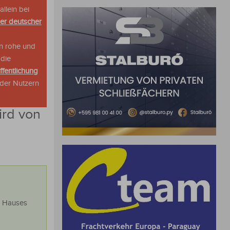
allein bei
her deutscher
n rohe und
 die
ffentlichung
oder Nutzern
ird von
en Hauses