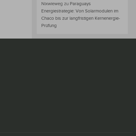
Nixwieweg
zu
Paraguays
Energiestrategie: Von Solarmodulen im
Chaco bis zur langfristigen Kernenergie-
Prüfung