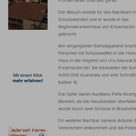
Fronten eines Überfalls geriet.
Der Besuch endete für den Nachbarn m
Schusswunden und er wurde in das
Regionalkrankenhaus von Encarnación
gebracht.
Am vergangenen Samstagabend brache
Personen mit Schusswaffen in der Hand
Haus in der Gegend von Uru Sapucai b
Encarnación ein. Sie erbeuteten die S
4.000.000 Guaranies und eine Schrotfli
Kaliber 16.
Die Opfer waren Aureliano Peña Rodrígu
Moment, als die Hausbesitzer überfalle
wurde durch zwei Schüsse in Brusthöhe 
Ein weiterer Nachbar namens Antonio B
Verbrechern entkommen und die Polizei