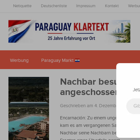
Netiquette
Deutschenliste
Impressum
Kontakt
Werbu
Werbung
Paraguay Markt
Nachbar besucht s
angeschossen
Jet
Gib deine E-Mail-Adresse ein ...
Geschrieben am 4. Dezember 2023
in
Encarnación: Zu einem ungewöhnlichen 
kam es am vergangenen Samstag, als e
Nachbar seine Nachbarn besuchte und 