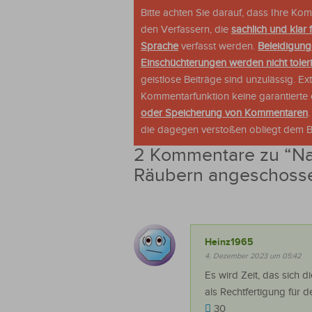
Bitte achten Sie darauf, dass Ihre K
den Verfassern, die
sachlich und klar 
Sprache
verfasst werden.
Beleidigung
Einschüchterungen werden nicht tolerie
geistlose Beiträge sind unzulässig. E
Kommentarfunktion keine garantierte o
oder Speicherung von Kommentaren
die dagegen verstoßen obliegt dem Be
2 Kommentare zu “
Na
Räubern angeschoss
Heinz1965
4. Dezember 2023 um 05:42
Es wird Zeit, das sich 
als Rechtfertigung für 
30