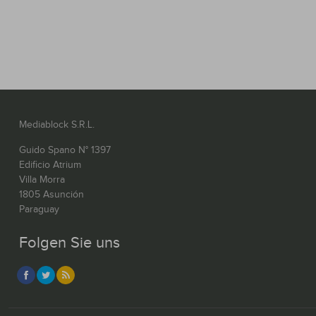
Mediablock S.R.L.
Guido Spano N° 1397
Edificio Atrium
Villa Morra
1805 Asunción
Paraguay
Folgen Sie uns