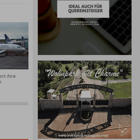
rt ihre
n