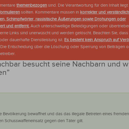
ommentare
themenbezogen
sind. Die Verantwortung für den Inhalt liegt 
formulieren
sollten. Kommentare müssen in
korrekter und verständlic
en, Schimpfwörter, rassistische Äußerungen sowie Drohungen oder
rt und entfernt.
Auch unterschwellige Beleidigungen oder übertriebe
xterne Links sind unerwüscht und werden gelöscht. Beachten Sie, dass
der dauerhafte Dienstleistung ist.
Es besteht kein Anspruch auf Verö
. Die Entscheidung über die Löschung oder Sperrung von Beiträgen 
treiber.
chbar besucht seine Nachbarn und w
en
”
die Bevölkerung bewaffnet und das das illegale Betreten eines fremd
den Schusswaffeneinsatz gegen den Täter gilt.