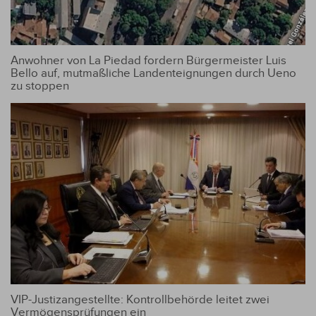
Anwohner von La Piedad fordern Bürgermeister Luis
Bello auf, mutmaßliche Landenteignungen durch Ueno
zu stoppen
VIP-Justizangestellte: Kontrollbehörde leitet zwei
Vermögensprüfungen ein