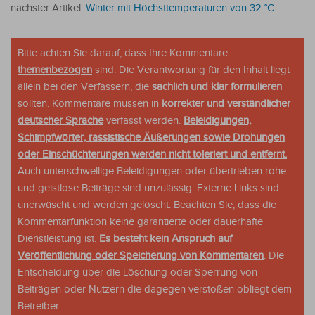
nächster Artikel:
Winter mit Höchsttemperaturen von 32 °C
Bitte achten Sie darauf, dass Ihre Kommentare
themenbezogen
sind. Die Verantwortung für den Inhalt liegt
allein bei den Verfassern, die
sachlich und klar formulieren
sollten. Kommentare müssen in
korrekter und verständlicher
deutscher Sprache
verfasst werden.
Beleidigungen,
Schimpfwörter, rassistische Äußerungen sowie Drohungen
oder Einschüchterungen werden nicht toleriert und entfernt.
Auch unterschwellige Beleidigungen oder übertrieben rohe
und geistlose Beiträge sind unzulässig. Externe Links sind
unerwüscht und werden gelöscht. Beachten Sie, dass die
Kommentarfunktion keine garantierte oder dauerhafte
Dienstleistung ist.
Es besteht kein Anspruch auf
Veröffentlichung oder Speicherung von Kommentaren
. Die
Entscheidung über die Löschung oder Sperrung von
Beiträgen oder Nutzern die dagegen verstoßen obliegt dem
Betreiber.