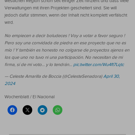
westlichen Region schon seit einiger Zeit hinzieht und dass viele
Verwaltungen mit ihren Projekten gescheitert sind. Sie will
jedoch dafür stimmen, wenn der Inhalt nicht komplett verfälscht
wird.
No empiecen a decir boludeces ! Voy a votar a favor seguro !
Pero soy una convidada de piedra en ese proyecto que no es
mío ! Y también es honesto no colgarse de proyectos ajenos en
los que uno no tuvo ni una participación. No necesitan de mi
firma, sí de mi voto… y lo tendrán…
pic.twitter.com/Wu4ft7Lqtc
— Celeste Amarilla de Boccia (@CelesteSenadora)
April 30,
2024
Wochenblatt / El Nacional