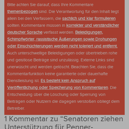
Bitte achten Sie darauf, dass Ihre Kommentare
themenbezogen
sind. Die Verantwortung für den Inhalt liegt
allein bei den Verfassern, die
sachlich und klar formulieren
sollten. Kommentare müssen in
korrekter und verständlicher
deutscher Sprache
verfasst werden.
Beleidigungen,
Schimpfwörter, rassistische Äußerungen sowie Drohungen
oder Einschüchterungen werden nicht toleriert und entfernt.
Auch unterschwellige Beleidigungen oder übertrieben rohe
und geistlose Beiträge sind unzulässig. Externe Links sind
unerwüscht und werden gelöscht. Beachten Sie, dass die
Kommentarfunktion keine garantierte oder dauerhafte
Dienstleistung ist.
Es besteht kein Anspruch auf
Veröffentlichung oder Speicherung von Kommentaren
. Die
Entscheidung über die Löschung oder Sperrung von
Beiträgen oder Nutzern die dagegen verstoßen obliegt dem
Betreiber.
1 Kommentar zu “
Senatoren ziehen
Unterstützung für Penner-