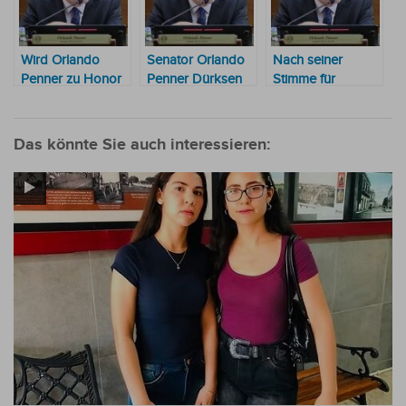
Wird Orlando
Senator Orlando
Nach seiner
Penner zu Honor
Penner Dürksen
Stimme für
Colorado
sagt, er werde
„Basilio Núñez“
wechseln?
nicht zu Honor
bekommt Penner
Colorado
den Vorsitz in der
Das könnte Sie auch interessieren:
wechseln
Sonderkommission
für Wasser im
Chaco