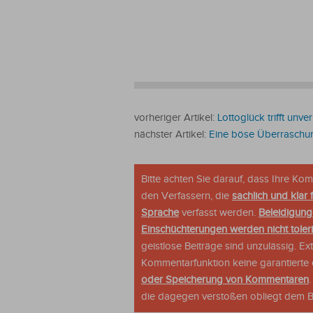
vorheriger Artikel:
Lottoglück trifft unve
nächster Artikel:
Eine böse Überraschu
Bitte achten Sie darauf, dass Ihre K
den Verfassern, die
sachlich und klar 
Sprache
verfasst werden.
Beleidigung
Einschüchterungen werden nicht tolerie
geistlose Beiträge sind unzulässig. E
Kommentarfunktion keine garantierte o
oder Speicherung von Kommentaren
die dagegen verstoßen obliegt dem Be