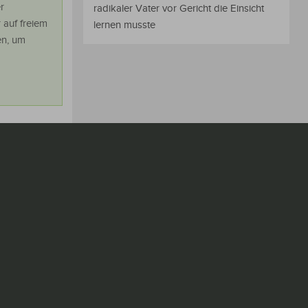
r
radikaler Vater vor Gericht die Einsicht
 auf freiem
lernen musste
en, um