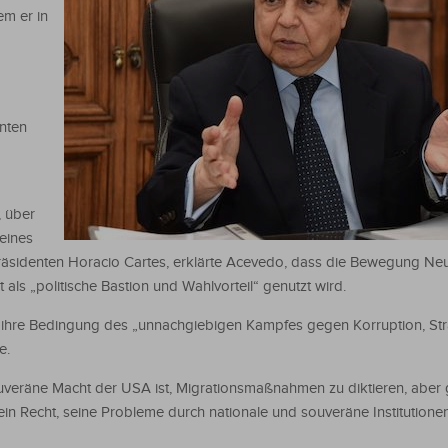
em er in
nten
, über
eines
räsidenten Horacio Cartes, erklärte Acevedo, dass die Bewegung Ne
t als „politische Bastion und Wahlvorteil“ genutzt wird.
ihre Bedingung des „unnachgiebigen Kampfes gegen Korruption, Stra
e.
ouveräne Macht der USA ist, Migrationsmaßnahmen zu diktieren, aber g
n Recht, seine Probleme durch nationale und souveräne Institutionen