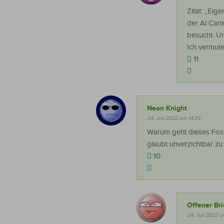
Zitat: „Eig
der Al Cart
besucht. U
Ich vermute
11
Neon Knight
24. Juli 2022 um 14:29
Warum geht dieses Fossi
glaubt unverzichtbar zu 
10
Offener Bri
24. Juli 2022 u