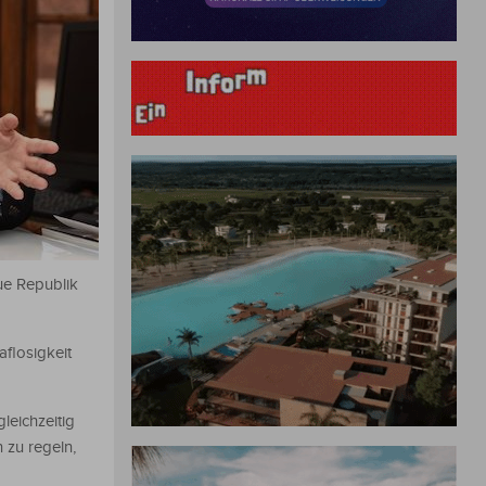
ue Republik
flosigkeit
leichzeitig
 zu regeln,