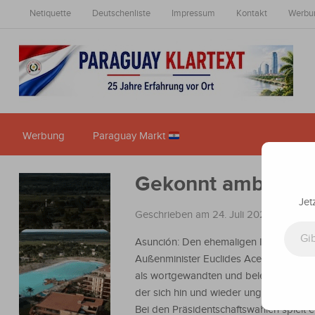
Netiquette
Deutschenliste
Impressum
Kontakt
Werbu
Werbung
Paraguay Markt
Gekonnt ambivale
Jet
Geschrieben am 24. Juli 2022
in
Nachri
Gib deine E-Mail-Adresse ein ...
Asunción: Den ehemaligen Innen- und
Außenminister Euclides Acevedo sehen 
als wortgewandten und belesenen Men
der sich hin und wieder unglücklich aus
Bei den Präsidentschaftswahlen spielt e