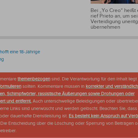
Bei „Yo Creo“ heißt
rief Prieto an, um se
Verteidigung unentge
übernehmen
rhofft eine 18-Jährige
ng
ommentare
themenbezogen
sind. Die Verantwortung für den Inhalt liegt 
formulieren
sollten. Kommentare müssen in
korrekter und verständlic
en, Schimpfwörter, rassistische Äußerungen sowie Drohungen oder
rt und entfernt.
Auch unterschwellige Beleidigungen oder übertriebe
xterne Links sind unerwüscht und werden gelöscht. Beachten Sie, dass
der dauerhafte Dienstleistung ist.
Es besteht kein Anspruch auf Verö
. Die Entscheidung über die Löschung oder Sperrung von Beiträgen 
treiber.