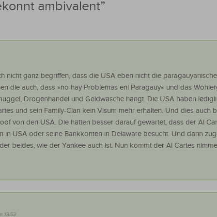
konnt ambivalent
”
ch nicht ganz begriffen, dass die USA eben nicht die paragauyanisch
sen die auch, dass »no hay Problemas enl Paragauy« und das Wohle
uggel, Drogenhandel und Geldwäsche hängt. Die USA haben ledigli
artes und sein Family-Clan kein Visum mehr erhalten. Und dies auch 
doof von den USA. Die hätten besser darauf gewartet, dass der Al Ca
len in USA oder seine Bankkonten in Delaware besucht. Und dann zu
oder beides, wie der Yankee auch ist. Nun kommt der Al Cartes nimme
m 13:53