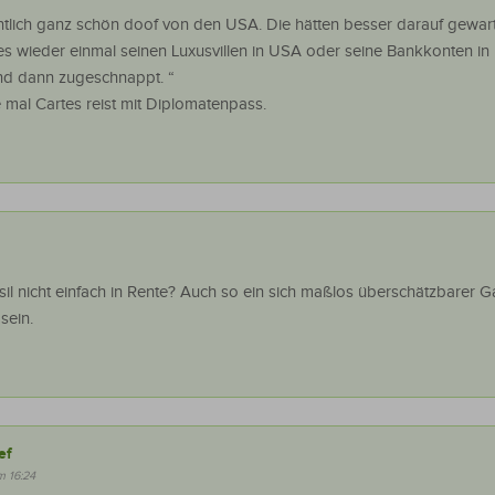
entlich ganz schön doof von den USA. Die hätten besser darauf gewart
es wieder einmal seinen Luxusvillen in USA oder seine Bankkonten i
nd dann zugeschnappt. “
 mal Cartes reist mit Diplomatenpass.
l nicht einfach in Rente? Auch so ein sich maßlos überschätzbarer G
sein.
ef
m 16:24