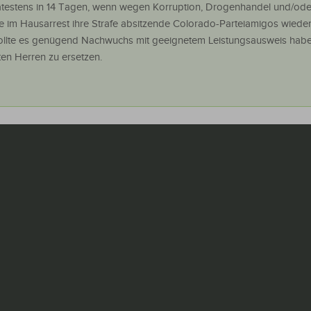
testens in 14 Tagen, wenn wegen Korruption, Drogenhandel und/ode
 im Hausarrest ihre Strafe absitzende Colorado-Parteiamigos wieder
sollte es genügend Nachwuchs mit geeignetem Leistungsausweis hab
en Herren zu ersetzen.