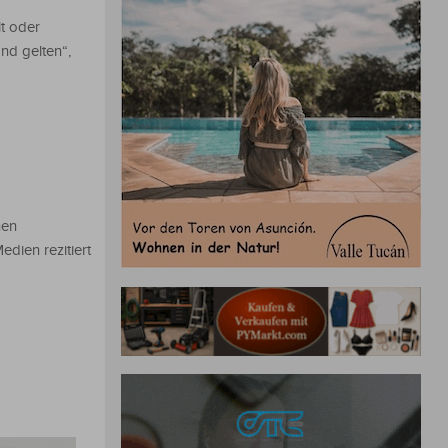
lt oder
nd gelten“,
nen
edien rezitiert