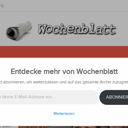
ng
Entdecke mehr von Wochenblatt
nt
zt abonnieren, um weiterzulesen und auf das gesamte Archiv zuzugrei
chten
ABONNIE
viele
schen,
Weiterlesen
drückt.
r auch