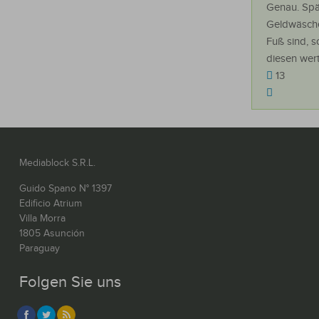
Genau. Spä
Geldwäsche
Fuß sind, 
diesen wert
13
Mediablock S.R.L.
Guido Spano N° 1397
Edificio Atrium
Villa Morra
1805 Asunción
Paraguay
Folgen Sie uns