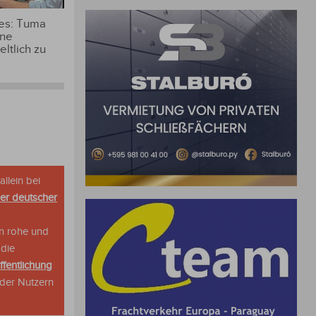
 es: Tuma
ine
ltlich zu
allein bei
her deutscher
n rohe und
 die
ffentlichung
oder Nutzern