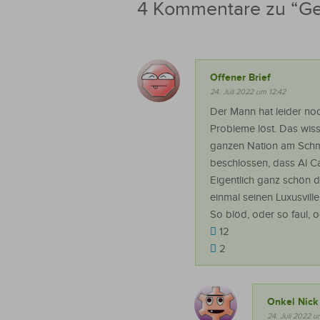
4 Kommentare zu “
Ge
Offener Brief
24. Juli 2022 um 12:42
Der Mann hat leider no
Probleme löst. Das wis
ganzen Nation am Schm
beschlossen, dass Al C
Eigentlich ganz schön 
einmal seinen Luxusvil
So blöd, oder so faul, 
12
2
Onkel Nick
24. Juli 2022 u