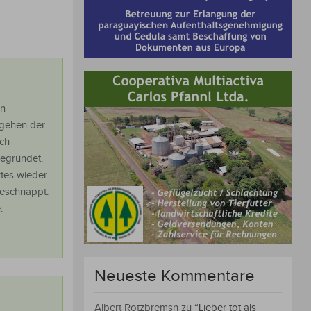
en
rgehen der
ch
begründet.
rtes wieder
geschnappt.
.
Neueste Kommentare
Albert Rotzbremsn
zu
“Lieber tot als