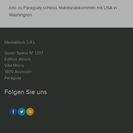
toto
zu
Paraguay schloss Nuklearabkommen mit USA in
Washington
Mediablock S.R.L.
Guido Spano N° 1397
Edificio Atrium
Villa Morra
1805 Asunción
Paraguay
Folgen Sie uns