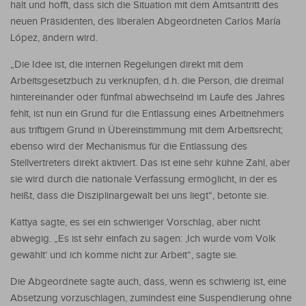
hält und hofft, dass sich die Situation mit dem Amtsantritt des
neuen Präsidenten, des liberalen Abgeordneten Carlos María
López, ändern wird.
„Die Idee ist, die internen Regelungen direkt mit dem
Arbeitsgesetzbuch zu verknüpfen, d.h. die Person, die dreimal
hintereinander oder fünfmal abwechselnd im Laufe des Jahres
fehlt, ist nun ein Grund für die Entlassung eines Arbeitnehmers
aus triftigem Grund in Übereinstimmung mit dem Arbeitsrecht;
ebenso wird der Mechanismus für die Entlassung des
Stellvertreters direkt aktiviert. Das ist eine sehr kühne Zahl, aber
sie wird durch die nationale Verfassung ermöglicht, in der es
heißt, dass die Disziplinargewalt bei uns liegt“, betonte sie.
Kattya sagte, es sei ein schwieriger Vorschlag, aber nicht
abwegig. „Es ist sehr einfach zu sagen: ‚Ich wurde vom Volk
gewählt‘ und ich komme nicht zur Arbeit“, sagte sie.
Die Abgeordnete sagte auch, dass, wenn es schwierig ist, eine
Absetzung vorzuschlagen, zumindest eine Suspendierung ohne