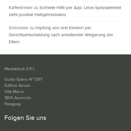
Kaffeetrinker
zu
Schnelle Hilfe per App: Lince-Spezialeinheit
zieht positive Halbjahresbilanz
Schroeder
zu
Impfung von drei Kindern per
Gerichtsentscheidung nach anhaltender Weigerung der
Eltern
Mediablock S.R.L.
Guido Spano N° 1397
Edificio Atrium
Villa Morra
1805 Asunción
Paraguay
Folgen Sie uns