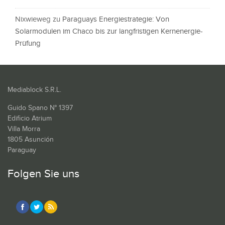
Nixwieweg
zu
Paraguays Energiestrategie: Von
Solarmodulen im Chaco bis zur langfristigen Kernenergie-
Prüfung
Mediablock S.R.L.
Guido Spano N° 1397
Edificio Atrium
Villa Morra
1805 Asunción
Paraguay
Folgen Sie uns