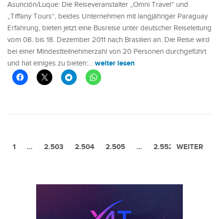
Asunción/Luque: Die Reiseveranstalter „Omni Travel“ und
„Tiffany Tours“, beides Unternehmen mit langjähriger Paraguay
Erfahrung, bieten jetzt eine Busreise unter deutscher Reiseleitung
vom 08. bis 18. Dezember 2011 nach Brasilien an. Die Reise wird
bei einer Mindestteilnehmerzahl von 20 Personen durchgeführt
weiter lesen
und hat einiges zu bieten:…
1
…
2.503
2.504
2.505
VORHERIGE
…
2.552
WEITER