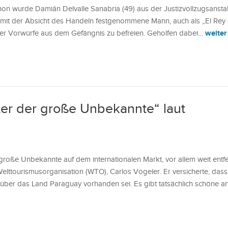
on wurde Damián Delvalle Sanabria (49) aus der Justizvollzugsanst
mit der Absicht des Handeln festgenommene Mann, auch als „El Rey 
weiter
 der Vorwürfe aus dem Gefängnis zu befreien. Geholfen dabei…
ter der große Unbekannte“ laut
große Unbekannte auf dem internationalen Markt, vor allem weit entfe
elttourismusorganisation (WTO), Carlos Vogeler. Er versicherte, dass
über das Land Paraguay vorhanden sei. Es gibt tatsächlich schöne 