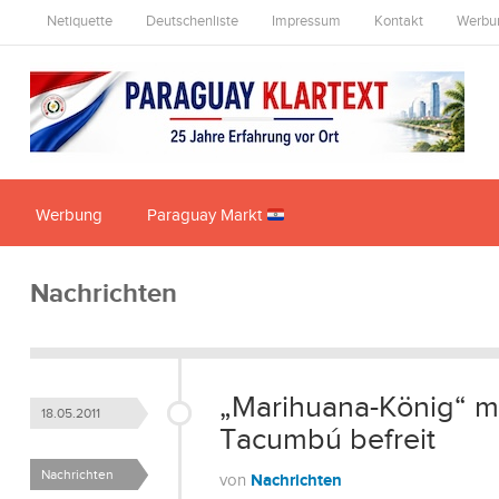
Netiquette
Deutschenliste
Impressum
Kontakt
Werbu
Werbung
Paraguay Markt
Nachrichten
„Marihuana-König“ mi
18.05.2011
Tacumbú befreit
Nachrichten
Nachrichten
von