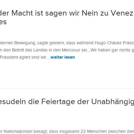
er Macht ist sagen wir Nein zu Venez
es
internen Bewegung, sagte gestern, dass während Hugo Chávez Präsi
 den Beitritt des Landes in den Mercosur sei. „Wir haben gar nichts
weiter lesen
räsident agiert sind wir…
sudeln die Feiertage der Unabhängig
 der Nationalpolizei besagt, dass insgesamt 22 Menschen zwischen d