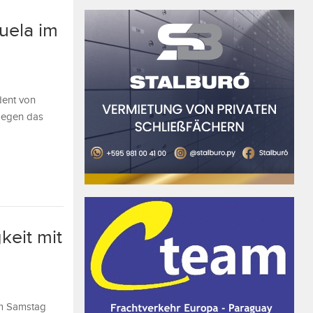
uela im
dent von
 gegen das
keit mit
em Samstag