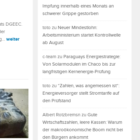
Impfung innerhalb eines Monats an
schwerer Grippe gestorben
tuts DGEEC.
toto
zu
Neuer Mindestlohn:
der
Arbeitsministerium startet Kontrollwelle
weiter
ung…
ab August
c-team
zu
Paraguays Energiestrategie:
Von Solarmodulen im Chaco bis zur
langfristigen Kernenergie-Prüfung
toto
zu
“Zahlen, was angemessen ist“:
Energieversorger stellt Stromtarife auf
den Prüfstand
Albert Rotzbremsn
zu
Gute
Wirtschaftszahlen, leere Kassen: Warum
der makroökonomische Boom nicht bei
den Bürgern ankommt