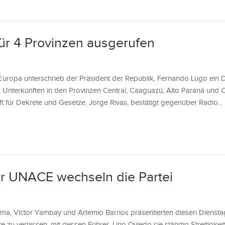
r 4 Provinzen ausgerufen
uropa unterschrieb der Präsident der Republik, Fernando Lugo ein D
Unterkünften in den Provinzen Central, Caaguazú, Alto Paraná und C
aft für Dekrete und Gesetze, Jorge Rivas, bestätigt gegenüber Radio…
r UNACE wechseln die Partei
a, Víctor Yambay und Artemio Barrios präsentierten diesen Dienstag
zu verlassen, mit dessen Führer, Lino Oviedo sie ständig Streitigkeit