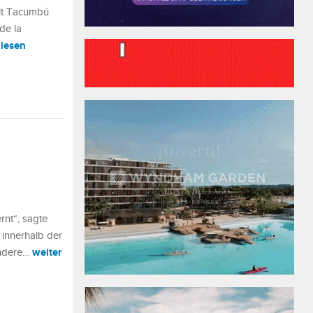
alt Tacumbú
de la
 lesen
rnt“, sagte
 innerhalb der
weiter
andere…