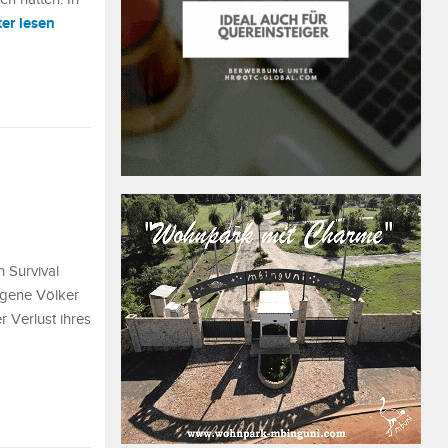
ter lesen
 Survival
igene Völker
 Verlust ihres