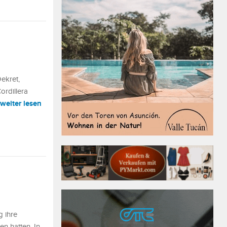
ekret,
ordillera
weiter lesen
 ihre
en hatten. In