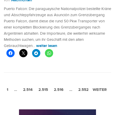
Nachrichten
von
Puerto Falcon: Die paraguayische Nationalpolizei bestellte Kräne
und Abschleppfahrzeuge aus Asunción zum Grenzübergang
Puerto Falcon, damit diese die rund 50 Pkw Transporter von
einer kompletten Blockierung des Grenzüberganges nach
Argentinien abhalten. Die Importeure, die weiterhin wirksame
Methoden suchen, um ihr Geschäft mit den alten
weiter lesen
Gebrauchtwagen…
1
…
2.514
2.515
2.516
VORHERIGE
…
2.552
WEITER