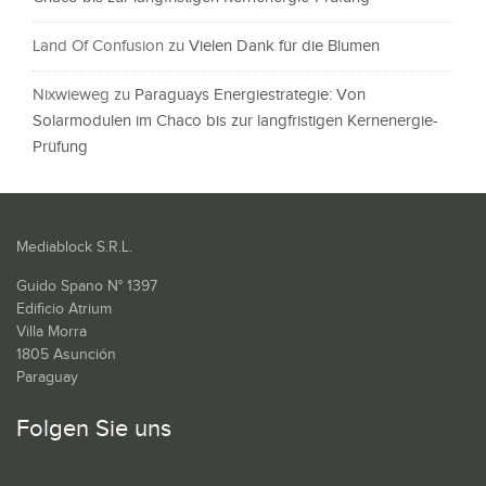
Land Of Confusion
zu
Vielen Dank für die Blumen
Nixwieweg
zu
Paraguays Energiestrategie: Von
Solarmodulen im Chaco bis zur langfristigen Kernenergie-
Prüfung
Mediablock S.R.L.
Guido Spano N° 1397
Edificio Atrium
Villa Morra
1805 Asunción
Paraguay
Folgen Sie uns