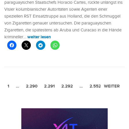
paraguayischen Staatschefs Horacio Cartes, rückte unlängst ins
Visier kolumbianischer Autoritäten sowie Agenten einer
speziellen RST Einsatztruppe aus Holland, die den Schmuggel
von Zigaretten genauer untersuchen. Die paraguayischen
Zigaretten, die spätestens ab Aruba und Curacao in die Hände
weiter lesen
krimineller…
1
…
2.290
2.291
2.292
VORHERIGE
…
2.552
WEITER