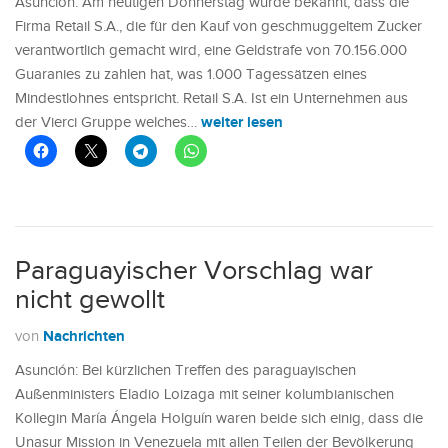
Asunción: Am heutigen Donnerstag wurde bekannt, dass die
Firma Retail S.A., die für den Kauf von geschmuggeltem Zucker
verantwortlich gemacht wird, eine Geldstrafe von 70.156.000
Guaranies zu zahlen hat, was 1.000 Tagessätzen eines
Mindestlohnes entspricht. Retail S.A. Ist ein Unternehmen aus
weiter lesen
der Vierci Gruppe welches…
Paraguayischer Vorschlag war
nicht gewollt
Nachrichten
von
Asunción: Bei kürzlichen Treffen des paraguayischen
Außenministers Eladio Loizaga mit seiner kolumbianischen
Kollegin María Ángela Holguín waren beide sich einig, dass die
Unasur Mission in Venezuela mit allen Teilen der Bevölkerung