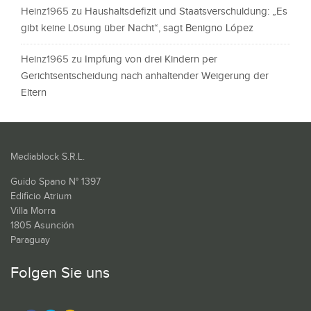
Heinz1965
zu
Haushaltsdefizit und Staatsverschuldung: „Es
gibt keine Lösung über Nacht“, sagt Benigno López
Heinz1965
zu
Impfung von drei Kindern per
Gerichtsentscheidung nach anhaltender Weigerung der
Eltern
Mediablock S.R.L.
Guido Spano N° 1397
Edificio Atrium
Villa Morra
1805 Asunción
Paraguay
Folgen Sie uns